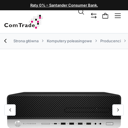
Raty 0% – Santander Consumer Bank.
Strona główna
Komputery poleasingowe
Producenci