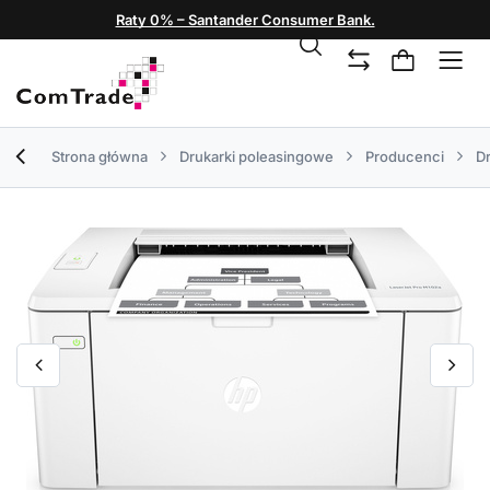
Raty 0% – Santander Consumer Bank.
Strona główna
Drukarki poleasingowe
Producenci
Dr