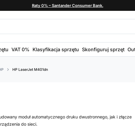
Raty 0% – Santander Consumer Bank.
zętu
VAT 0%
Klasyfikacja sprzętu
Skonfiguruj sprzęt
Out
HP
HP LaserJet M401dn
udowany moduł automatycznego druku dwustronnego, jak i złącze
rządzenia do sieci.