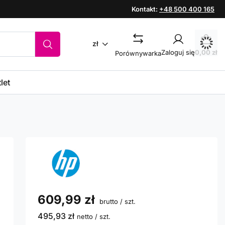
Kontakt:
+48 500 400 165
zł
Zaloguj się
0,00 zł
Porównywarka
let
609,99 zł
brutto
/
szt.
495,93 zł
netto
/
szt.