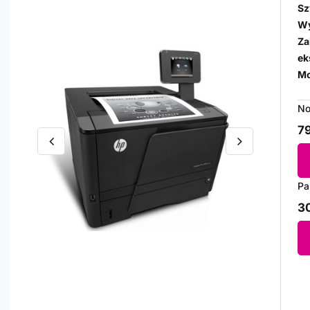
Sz
Wy
Za
ek
Mo
No
79
Pa
30