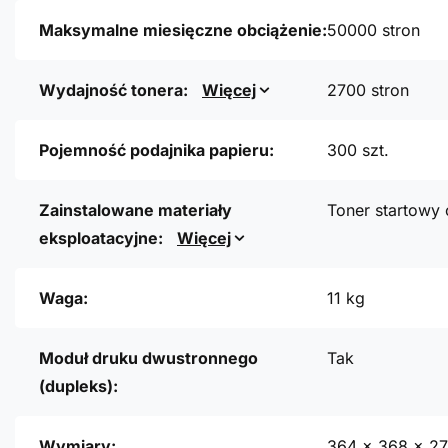
Maksymalne miesięczne obciążenie:
50000 stron
Wydajność tonera:
Więcej
2700 stron
Pojemność podajnika papieru:
300 szt.
Zainstalowane materiały
Toner startowy
eksploatacyjne:
Więcej
Waga:
11 kg
Moduł druku dwustronnego
Tak
(dupleks):
Wymiary:
364 x 368 x 2