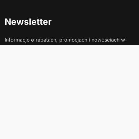
Newsletter
Informacje o rabatach, promocjach i nowościach w
Comtrade
Podaj swój adres e-mail
Wyrażam zgodę na przetwarzanie moich danych osobowych
(adres e-mail) na potrzeby wysyłki newslettera z informacją
handlową (marketing). Więcej w
polityce prywatności
.
Zapisz się
Zamówienia