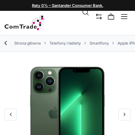
Raty 0% – Santander Consumer Bank.
Strona główna
Telefony i tablety
Smartfony
Apple iP