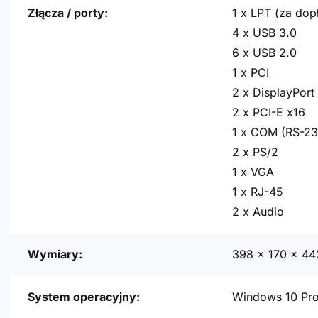
Złącza / porty:
1 x LPT (za dopł
4 x USB 3.0
6 x USB 2.0
1 x PCI
2 x DisplayPort
2 x PCI-E x16
1 x COM (RS-23
2 x PS/2
1 x VGA
1 x RJ-45
2 x Audio
Wymiary:
398 x 170 x 4
System operacyjny:
Windows 10 Pr