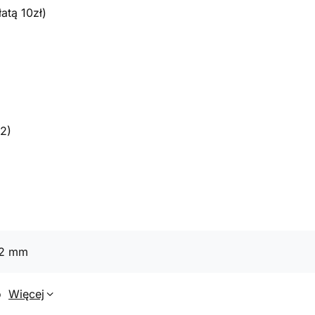
atą 10zł)
2)
42 mm
o
Więcej