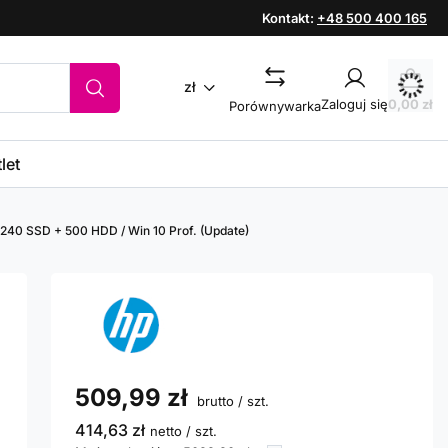
Kontakt:
+48 500 400 165
zł
Zaloguj się
0,00 zł
Porównywarka
let
 240 SSD + 500 HDD / Win 10 Prof. (Update)
509,99 zł
brutto
/
szt.
414,63 zł
netto
/
szt.