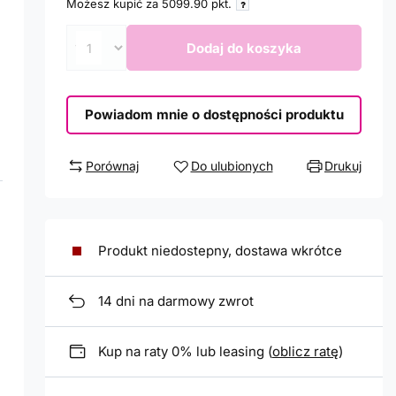
Możesz kupić za
5099.90
pkt.
Dodaj do koszyka
Powiadom mnie o dostępności produktu
Porównaj
Do ulubionych
Drukuj
Produkt niedostepny, dostawa wkrótce
14
dni na darmowy zwrot
Kup na raty 0% lub leasing (
oblicz ratę
)