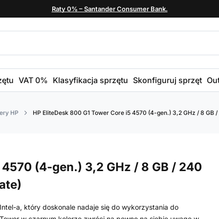
Raty 0% – Santander Consumer Bank.
zętu
VAT 0%
Klasyfikacja sprzętu
Skonfiguruj sprzęt
Out
ery HP
HP EliteDesk 800 G1 Tower Core i5 4570 (4-gen.) 3,2 GHz / 8 GB /
 4570 (4-gen.) 3,2 GHz / 8 GB / 240
ate)
ntel-a, który doskonale nadaje się do wykorzystania do
 Tower w czarnym kolorze zwróci na pewno na siebie uwagę w