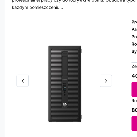
każdym pomieszczeniu...
Pr
Pa
Po
Ro
Sy
Ze
40
Ro
80