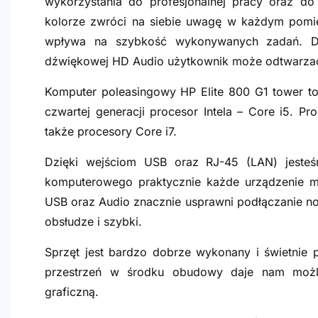
wykorzystania do profesjonalnej pracy oraz 
kolorze zwróci na siebie uwagę w każdym pomi
wpływa na szybkość wykonywanych zadań. Dzi
dźwiękowej HD Audio użytkownik może odtwarzać f
Komputer poleasingowy HP Elite
800 G1
tower to
czwartej generacji procesor Intela – Core i5. P
także procesory Core i7.
Dzięki wejściom USB oraz RJ-45 (LAN) jeste
komputerowego praktycznie każde urządzenie mu
USB oraz Audio znacznie usprawni podłączanie n
obsłudze i szybki.
Sprzęt jest bardzo dobrze wykonany i świetnie 
przestrzeń w środku obudowy daje nam możl
graficzną.