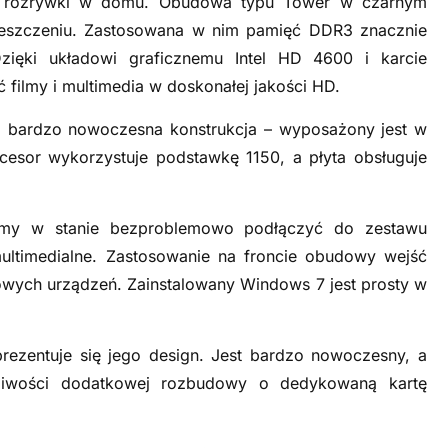
do rozrywki w domu. Obudowa typu Tower w czarnym
eszczeniu. Zastosowana w nim pamięć DDR3 znacznie
ęki układowi graficznemu Intel HD 4600 i karcie
ilmy i multimedia w doskonałej jakości HD.
 bardzo nowoczesna konstrukcja – wyposażony jest w
rocesor wykorzystuje podstawkę 1150, a płyta obsługuje
śmy w stanie bezproblemowo podłączyć do zestawu
ltimedialne. Zastosowanie na froncie obudowy wejść
owych urządzeń. Zainstalowany Windows 7 jest prosty w
prezentuje się jego design. Jest bardzo nowoczesny, a
iwości dodatkowej rozbudowy o dedykowaną kartę