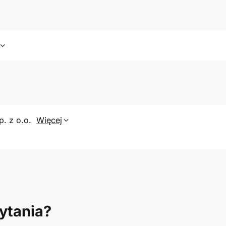
p. z o.o.
Więcej
ytania?