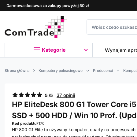
Darmowa dostawa za zakupy powyżej 50 zł
Kategorie
Wynajem spr
Strona główna
Komputery poleasingowe
Producenci
Komput
37 opinii
5 /5
HP EliteDesk 800 G1 Tower Core i5
SSD + 500 HDD / Win 10 Prof. (Upd
Kod produktu
7170
HP 800 G1 Elite to używany komputer, oparty na procesorach I
profesjonalnej pracy czy do rozrywki w domu. Obudowa typu