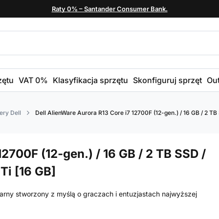
Raty 0% – Santander Consumer Bank.
zętu
VAT 0%
Klasyfikacja sprzętu
Skonfiguruj sprzęt
Out
ry Dell
Dell AlienWare Aurora R13 Core i7 12700F (12-gen.) / 16 GB / 2 T
12700F (12-gen.) / 16 GB / 2 TB SSD /
Ti [16 GB]
arny stworzony z myślą o graczach i entuzjastach najwyższej