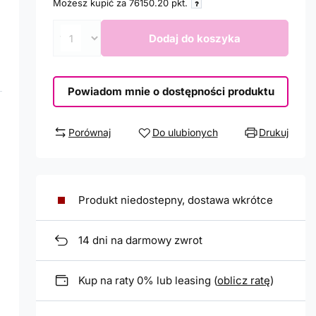
Możesz kupić za
76150.20
pkt.
Dodaj do koszyka
Powiadom mnie o dostępności produktu
Porównaj
Do ulubionych
Drukuj
Produkt niedostepny, dostawa wkrótce
14
dni na darmowy zwrot
Kup na raty 0% lub leasing (
oblicz ratę
)