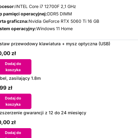
ocesor:
INTEL Core i7 12700F 2,1 GHz
p pamięci operacyjnej:
DDR5 DIMM
rta graficzna:
Nvidia GeForce RTX 5060 Ti 16 GB
stem operacyjny:
Windows 11 Home
staw przewodowy klawiatura + mysz optyczna (USB)
,00 zł
Dodaj do
koszyka
bel, zasilający 1.8m
99 zł
Dodaj do
koszyka
zszerzenie gwarancji z 12 do 24 miesięcy
,00 zł
Dodaj do