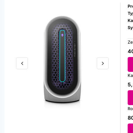
Pr
Ty
Ka
Sy
Ze
40
Ka
5,
Ro
80