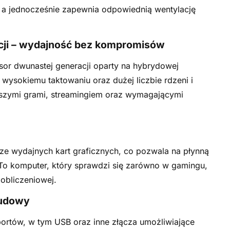
, a jednocześnie zapewnia odpowiednią wentylację
acji – wydajność bez kompromisów
esor dwunastej generacji oparty na hybrydowej
i wysokiemu taktowaniu oraz dużej liczbie rdzeni i
wszymi grami, streamingiem oraz wymagającymi
ze wydajnych kart graficznych, co pozwala na płynną
To komputer, który sprawdzi się zarówno w gamingu,
obliczeniowej.
budowy
 portów, w tym USB oraz inne złącza umożliwiające