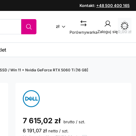
Kontakt:
+48 500 400 165
zł
Zaloguj się
0,00 zł
Porównywarka
let
B SSD / Win 11 + Nvidia GeForce RTX 5060 Ti [16 GB]
7 615,02 zł
brutto
/
szt.
6 191,07 zł
netto
/
szt.