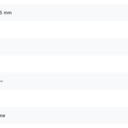
25 mm
me