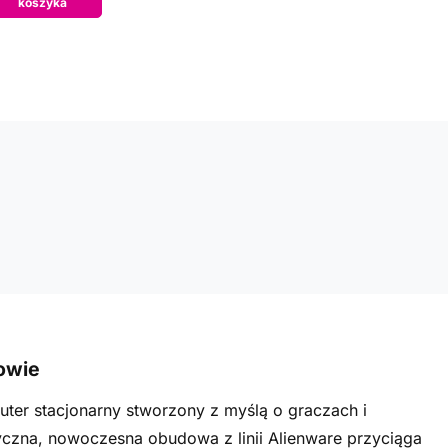
koszyka
owie
ter stacjonarny stworzony z myślą o graczach i
yczna, nowoczesna obudowa z linii Alienware przyciąga