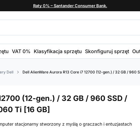
Raty 0% – Santander Consumer Bank.
zętu
VAT 0%
Klasyfikacja sprzętu
Skonfiguruj sprzęt
Out
ry Dell
Dell AlienWare Aurora R13 Core i7 12700 (12-gen.) / 32 GB / 960 
12700 (12-gen.) / 32 GB / 960 SSD /
060 Ti [16 GB]
puter stacjonarny stworzony z myślą o graczach i entuzjastach