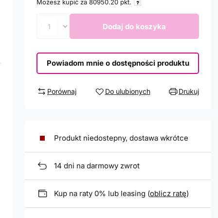
Możesz kupić za
80950.20
pkt.
Dodaj do koszyka
Powiadom mnie o dostępności produktu
Porównaj
Do ulubionych
Drukuj
Produkt niedostepny, dostawa wkrótce
14
dni na darmowy zwrot
Kup na raty 0% lub leasing (
oblicz ratę
)