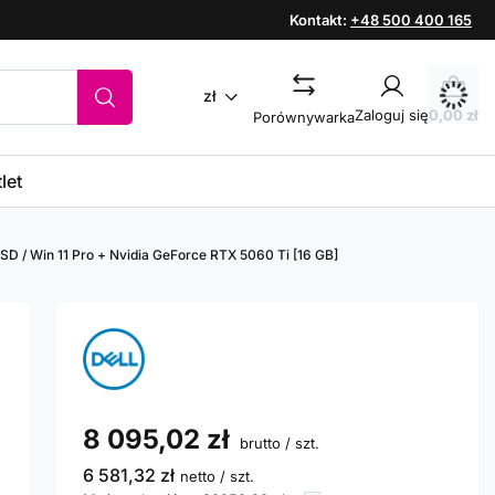
Kontakt:
+48 500 400 165
zł
Zaloguj się
0,00 zł
Porównywarka
let
SSD / Win 11 Pro + Nvidia GeForce RTX 5060 Ti [16 GB]
8 095,02 zł
brutto
/
szt.
6 581,32 zł
netto
/
szt.