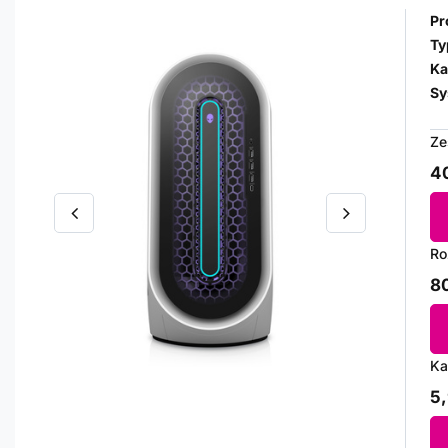
Pr
Ty
Ka
Sy
Ze
40
Ro
80
Ka
5,