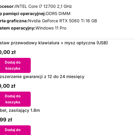
ocesor:
INTEL Core i7 12700 2,1 GHz
p pamięci operacyjnej:
DDR5 DIMM
rta graficzna:
Nvidia GeForce RTX 5060 Ti 16 GB
stem operacyjny:
Windows 11 Pro
staw przewodowy klawiatura + mysz optyczna (USB)
,00 zł
Dodaj do
koszyka
zszerzenie gwarancji z 12 do 24 miesięcy
,00 zł
Dodaj do
koszyka
bel, zasilający 1.8m
99 zł
Dodaj do