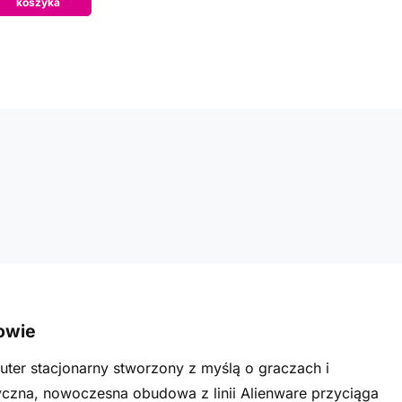
koszyka
owie
ter stacjonarny stworzony z myślą o graczach i
yczna, nowoczesna obudowa z linii Alienware przyciąga