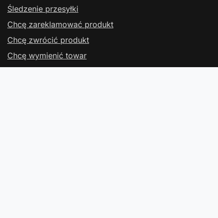
Śledzenie przesyłki
Chcę zareklamować produkt
Chcę zwrócić produkt
Chcę wymienić towar
Kontakt
Konto
Regulaminy
Kontakt
W sklepie prezentujemy ceny brutto (z VAT).
Stawki VAT dla konsumentów z kraju:
Polska
.