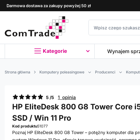
Darmowa dostawa za zakupy powyżej 50 zł
Kategorie
Wynajem spr
Strona główna
Komputery poleasingowe
Producenci
Komput
1 opinia
5 /5
HP EliteDesk 800 G8 Tower Core i5 
SSD / Win 11 Pro
Kod produktu
51077
Poznaj HP EliteDesk 800 G8 Tower – potężny komputer dla prof
system Windows 11 Pro, oferuje topową wydajność, ogromne m