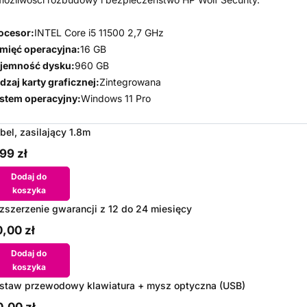
ocesor:
INTEL Core i5 11500 2,7 GHz
mięć operacyjna:
16 GB
jemność dysku:
960 GB
dzaj karty graficznej:
Zintegrowana
stem operacyjny:
Windows 11 Pro
bel, zasilający 1.8m
99 zł
Dodaj do
koszyka
zszerzenie gwarancji z 12 do 24 miesięcy
,00 zł
Dodaj do
koszyka
staw przewodowy klawiatura + mysz optyczna (USB)