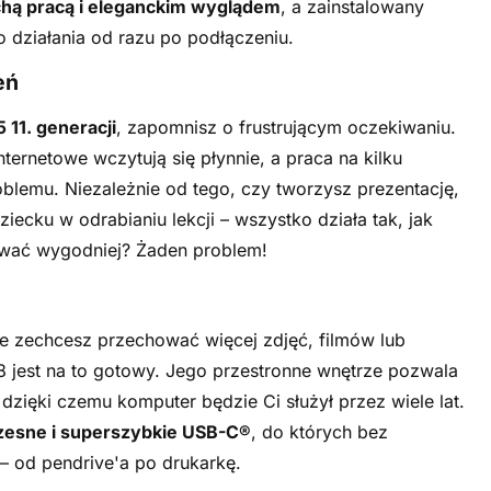
hą pracą i eleganckim wyglądem
, a zainstalowany
o działania od razu po podłączeniu.
eń
5 11. generacji
, zapomnisz o frustrującym oczekiwaniu.
nternetowe wczytują się płynnie, a praca na kilku
blemu. Niezależnie od tego, czy tworzysz prezentację,
iecku w odrabianiu lekcji – wszystko działa tak, jak
ować wygodniej? Żaden problem!
e zechcesz przechować więcej zdjęć, filmów lub
 jest na to gotowy. Jego przestronne wnętrze pozwala
zięki czemu komputer będzie Ci służył przez wiele lat.
esne i superszybkie USB-C®
, do których bez
– od pendrive'a po drukarkę.