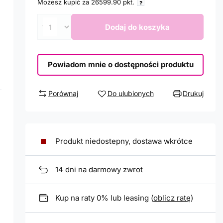
Możesz kupić za
26599.90
pkt.
Dodaj do koszyka
Powiadom mnie o dostępności produktu
Porównaj
Do ulubionych
Drukuj
Produkt niedostepny, dostawa wkrótce
14
dni na darmowy zwrot
Kup na raty 0% lub leasing (
oblicz ratę
)