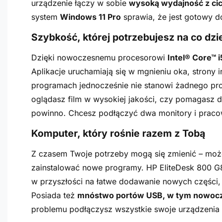
urządzenie łączy w sobie
wysoką wydajność z cic
system
Windows 11 Pro
sprawia, że jest gotowy d
Szybkość, której potrzebujesz na co dzi
Dzięki nowoczesnemu procesorowi
Intel® Core™ i
Aplikacje uruchamiają się w mgnieniu oka, strony i
programach jednocześnie nie stanowi żadnego pro
oglądasz film w wysokiej jakości, czy pomagasz dz
powinno. Chcesz podłączyć dwa monitory i prac
Komputer, który rośnie razem z Tobą
Z czasem Twoje potrzeby mogą się zmienić – moż
zainstalować nowe programy. HP EliteDesk 800 G8
w przyszłości na łatwe dodawanie nowych części, d
Posiada też
mnóstwo portów USB, w tym nowocz
problemu podłączysz wszystkie swoje urządzenia 