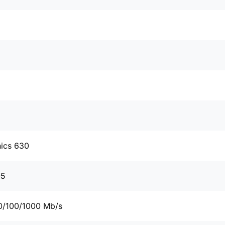
hics 630
05
0/100/1000 Mb/s