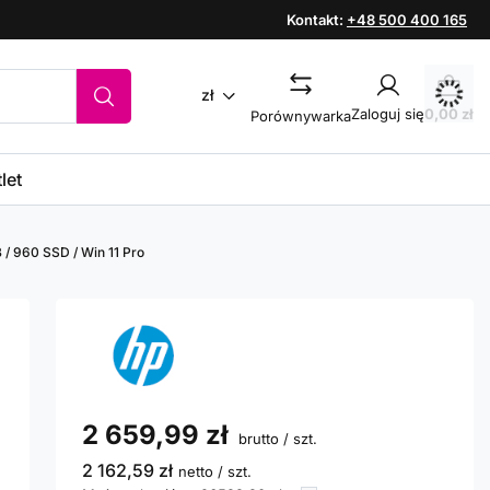
Kontakt:
+48 500 400 165
zł
Zaloguj się
0,00 zł
Porównywarka
let
 / 960 SSD / Win 11 Pro
2 659,99 zł
brutto
/
szt.
2 162,59 zł
netto
/
szt.