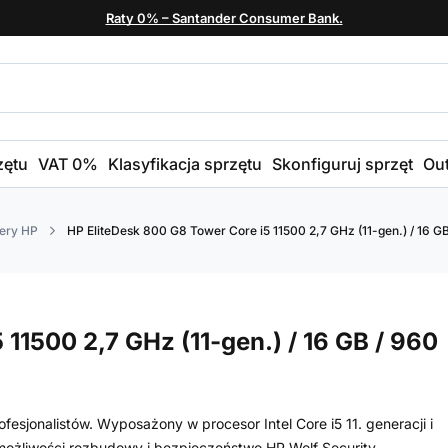
Raty 0% – Santander Consumer Bank.
zętu
VAT 0%
Klasyfikacja sprzętu
Skonfiguruj sprzęt
Out
ery HP
HP EliteDesk 800 G8 Tower Core i5 11500 2,7 GHz (11-gen.) / 16 GB
11500 2,7 GHz (11-gen.) / 16 GB / 960
esjonalistów. Wyposażony w procesor Intel Core i5 11. generacji i
ożliwości rozbudowy i bezpieczeństwo HP Wolf Security.