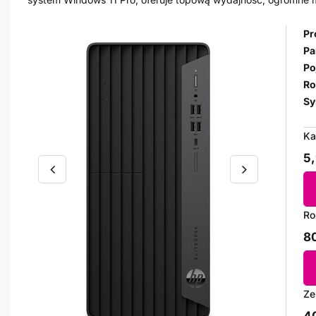
Pr
Pa
Po
Ro
Sy
Ka
5,
Ro
80
Ze