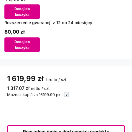
Dodaj do
koszyka
Rozszerzenie gwarancji z 12 do 24 miesięcy
80,00 zł
Dodaj do
koszyka
1 619,99 zł
brutto
/
szt.
1 317,07 zł
netto
/
szt.
Możesz kupić za
16199.90
pkt.
Powiadom mnie o dostępności produktu