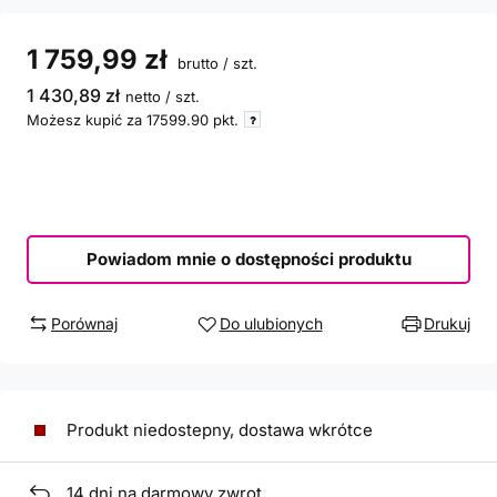
1 759,99 zł
brutto
/
szt.
1 430,89 zł
netto
/
szt.
Możesz kupić za
17599.90
pkt.
Powiadom mnie o dostępności produktu
Porównaj
Do ulubionych
Drukuj
Produkt niedostepny, dostawa wkrótce
14
dni na darmowy zwrot