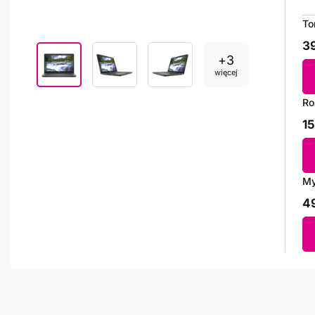
To
39
+
3
więcej
Ro
15
My
49