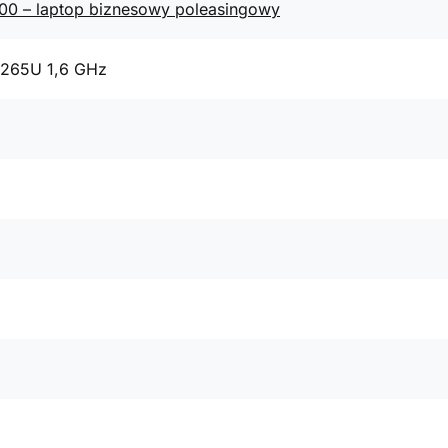
400 – laptop biznesowy poleasingowy
8265U 1,6 GHz