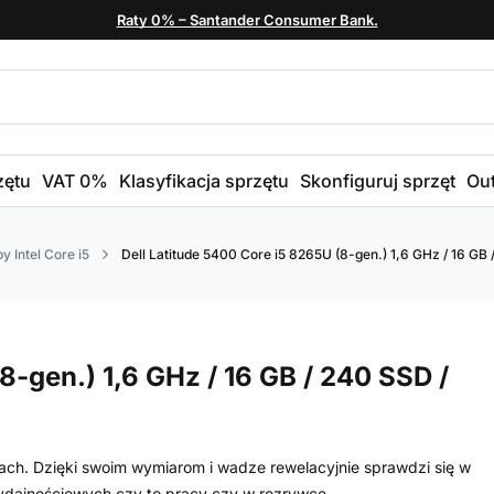
Raty 0% – Santander Consumer Bank.
zętu
VAT 0%
Klasyfikacja sprzętu
Skonfiguruj sprzęt
Out
y Intel Core i5
Dell Latitude 5400 Core i5 8265U (8-gen.) 1,6 GHz / 16 GB /
8-gen.) 1,6 GHz / 16 GB / 240 SSD /
tach. Dzięki swoim wymiarom i wadze rewelacyjnie sprawdzi się w
dajnościowych czy to pracy czy w rozrywce.