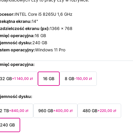
ocesor:
INTEL Core i5 8265U 1,6 GHz
zekątna ekranu:
14"
zdzielczość ekranu (px):
1366 x 768
mięć operacyjna:
16 GB
jemność dysku:
240 GB
stem operacyjny:
Windows 11 Pro
mięć operacyjna
32 GB
16 GB
8 GB
+1 140,00 zł
-150,00 zł
jemność dysku
2 TB
960 GB
480 GB
+840,00 zł
+400,00 zł
+220,00 zł
240 GB