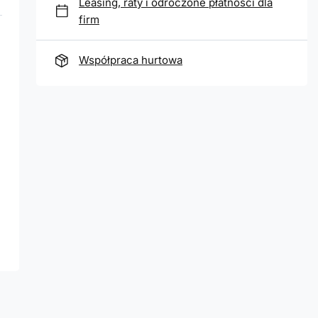
Leasing, raty i odroczone płatności dla
firm
Współpraca hurtowa