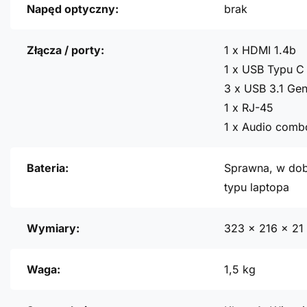
Napęd optyczny:
brak
Złącza / porty:
1 x HDMI 1.4b
1 x USB Typu C 
3 x USB 3.1 Gen
1 x RJ-45
1 x Audio comb
Bateria:
Sprawna, w dob
typu laptopa
Wymiary:
323 x 216 x 2
Waga:
1,5 kg