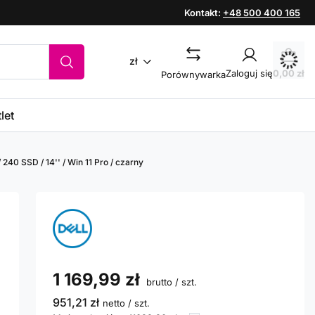
Kontakt:
+48 500 400 165
zł
Zaloguj się
0,00 zł
Porównywarka
let
 240 SSD / 14'' / Win 11 Pro / czarny
1 169,99 zł
brutto
/
szt.
951,21 zł
netto
/
szt.