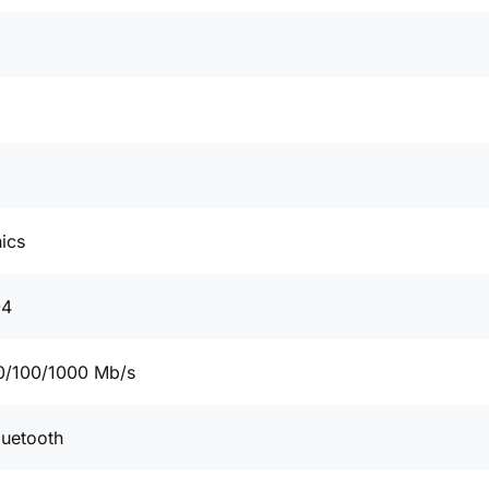
ics
04
0/100/1000 Mb/s
luetooth