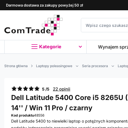
Darmowa dostawa za zakupy powyżej 50 zł
Kategorie
Wynajem spr
Strona główna
Laptopy poleasingowe
Seria procesora
Laptop
22 opinii
5 /5
Dell Latitude 5400 Core i5 8265U (
14'' / Win 11 Pro / czarny
Kod produktu
48556
Dell Latitude 5400 to niewielki laptop o potężnych komponen
podróży jednocześnie zapewniając wysoki poziom osiągów wy