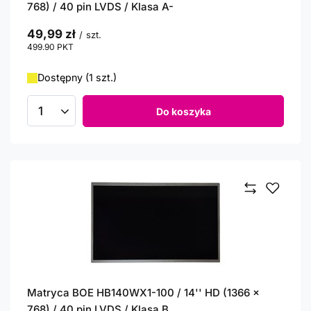
768) / 40 pin LVDS / Klasa A-
49,99 zł
/
szt.
499.90
PKT
punktów
Dostępny (1 szt.)
Do koszyka
Ilość produktów
Matryca BOE HB140WX1-100 / 14'' HD (1366 x
768) / 40 pin LVDS / Klasa B