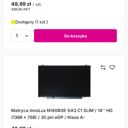
49,99 zł
/
szt.
499.90
PKT
punktów
Dostępny (1 szt.)
Do koszyka
Ilość produktów
Matryca InnoLux N140BGE-EA3 C1 SLIM / 14'' HD
(1366 x 768) / 30 pin eDP / Klasa A-