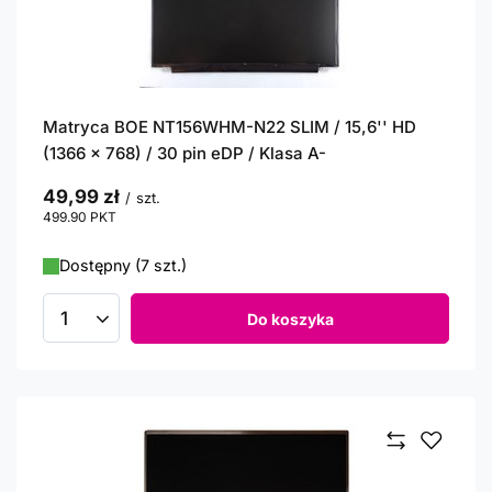
Matryca BOE NT156WHM-N22 SLIM / 15,6'' HD
(1366 x 768) / 30 pin eDP / Klasa A-
49,99 zł
/
szt.
499.90
PKT
punktów
Dostępny (7 szt.)
Do koszyka
Ilość produktów