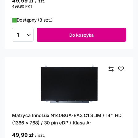
49,99 zł
/
szt.
499.90
PKT
punktów
Dostępny (8 szt.)
Do koszyka
Ilość produktów
Matryca InnoLux N140BGA-EA3 C1 SLIM / 14'' HD
(1366 x 768) / 30 pin eDP / Klasa A-
49,99 zł
/
szt.