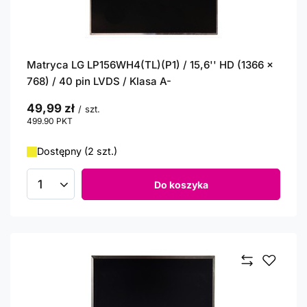
Matryca LG LP156WH4(TL)(P1) / 15,6'' HD (1366 x
768) / 40 pin LVDS / Klasa A-
49,99 zł
/
szt.
499.90
PKT
punktów
Dostępny (2 szt.)
Do koszyka
Ilość produktów