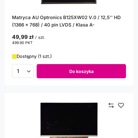
Matryca AU Optronics B125XW02 V.0 / 12,5'' HD
(1366 x 768) / 40 pin LVDS / Klasa A-
49,99 zł
/
szt.
499.90
PKT
punktów
Dostępny (1 szt.)
Do koszyka
Ilość produktów