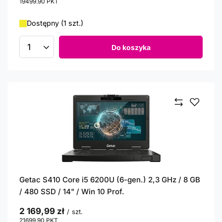
19499.90
PKT
punktów
Dostępny (1 szt.)
Do koszyka
Ilość produktów
Getac S410 Core i5 6200U (6-gen.) 2,3 GHz / 8 GB
/ 480 SSD / 14" / Win 10 Prof.
2 169,99 zł
/
szt.
21699.90
PKT
punktów