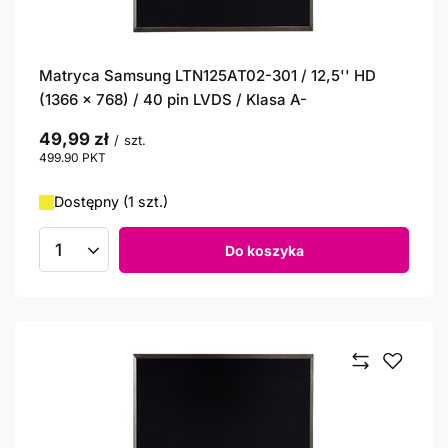
Matryca Samsung LTN125AT02-301 / 12,5'' HD
(1366 x 768) / 40 pin LVDS / Klasa A-
49,99 zł
/
szt.
499.90
PKT
punktów
Dostępny (1 szt.)
Do koszyka
Ilość produktów