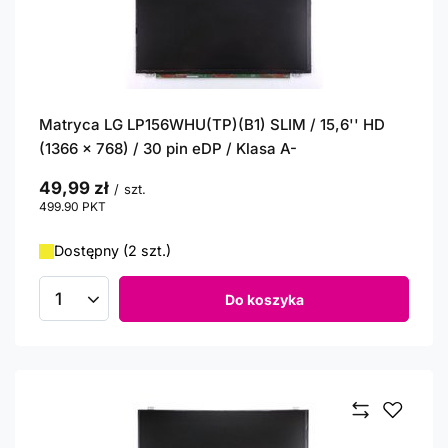
Matryca LG LP156WHU(TP)(B1) SLIM / 15,6'' HD
(1366 x 768) / 30 pin eDP / Klasa A-
49,99 zł
/
szt.
499.90
PKT
punktów
Dostępny (2 szt.)
Do koszyka
Ilość produktów