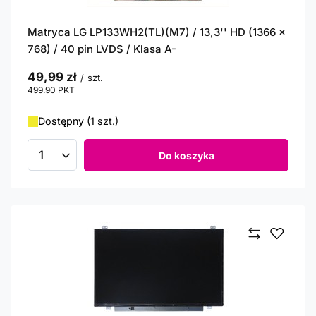
Matryca LG LP133WH2(TL)(M7) / 13,3'' HD (1366 x
768) / 40 pin LVDS / Klasa A-
49,99 zł
/
szt.
499.90
PKT
punktów
Dostępny (1 szt.)
Do koszyka
Ilość produktów