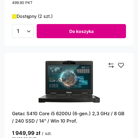
499.90
PKT
punktów
Dostępny (2 szt.)
Do koszyka
Ilość produktów
Getac S410 Core i5 6200U (6-gen.) 2,3 GHz / 8 GB
/ 240 SSD / 14" / Win 10 Prof.
1 949,99 zł
/
szt.