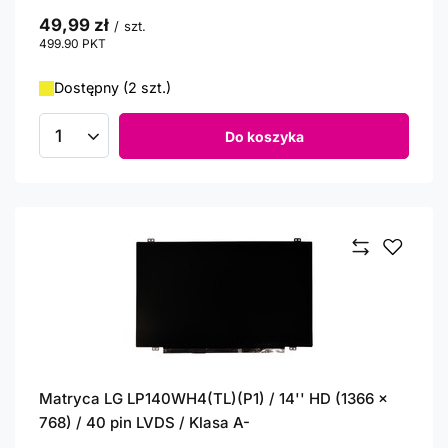
49,99 zł
/
szt.
499.90
PKT
punktów
Dostępny (2 szt.)
Do koszyka
Ilość produktów
Matryca LG LP140WH4(TL)(P1) / 14'' HD (1366 x
768) / 40 pin LVDS / Klasa A-