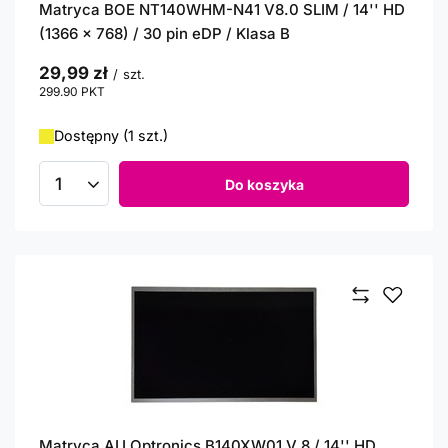
Matryca BOE NT140WHM-N41 V8.0 SLIM / 14'' HD
(1366 x 768) / 30 pin eDP / Klasa B
29,99 zł
/
szt.
299.90
PKT
punktów
Dostępny (1 szt.)
Do koszyka
Ilość produktów
Matryca AU Optronics B140XW01 V.8 / 14'' HD