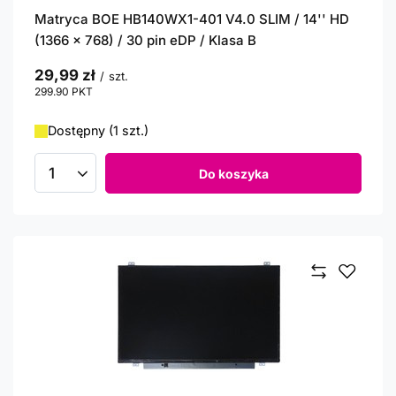
Matryca BOE HB140WX1-401 V4.0 SLIM / 14'' HD
(1366 x 768) / 30 pin eDP / Klasa B
29,99 zł
/
szt.
299.90
PKT
punktów
Dostępny (1 szt.)
Do koszyka
Ilość produktów