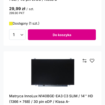
29,99 zł
/
szt.
299.90
PKT
punktów
Dostępny (1 szt.)
Do koszyka
Ilość produktów
Matryca InnoLux N140BGE-EA3 C3 SLIM / 14'' HD
(1366 x 768) / 30 pin eDP / Klasa A-