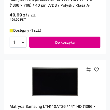
(1366 x 768) / 40 pin LVDS / Połysk / Klasa A-
49,99 zł
/
szt.
499.90
PKT
punktów
Dostępny (1 szt.)
Do koszyka
Ilość produktów
Matryca Samsung LTN140AT26 / 14'' HD (1366 x