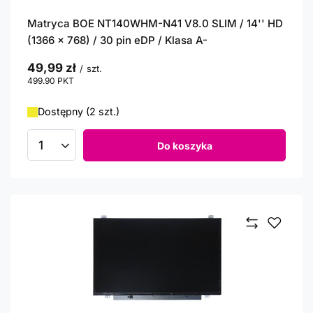
Matryca BOE NT140WHM-N41 V8.0 SLIM / 14'' HD
(1366 x 768) / 30 pin eDP / Klasa A-
49,99 zł
/
szt.
499.90
PKT
punktów
Dostępny (2 szt.)
Do koszyka
Ilość produktów