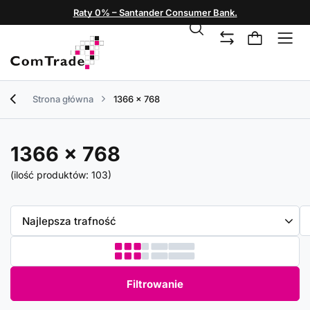
Raty 0% – Santander Consumer Bank.
Strona główna
1366 x 768
1366 x 768
(ilość produktów:
103
)
Zmień sortowanie
Najlepsza trafność
Filtrowanie