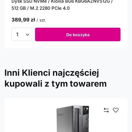
Dysk SSD NVMe / Kioxia BG6 KBG6AZNV512G /
512 GB / M.2 2280 PCIe 4.0
389,99 zł
/
szt.
Do koszyka
Inni Klienci najczęściej
kupowali z tym towarem