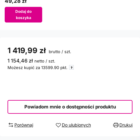
49,28 zł
Dodaj do
koszyka
1 419,99 zł
brutto
/
szt.
1 154,46 zł
netto
/
szt.
Możesz kupić za
13599.90
pkt.
Powiadom mnie o dostępności produktu
Porównaj
Do ulubionych
Drukuj