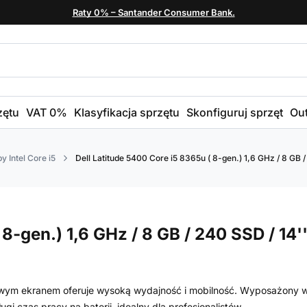
Raty 0% – Santander Consumer Bank.
zętu
VAT 0%
Klasyfikacja sprzętu
Skonfiguruj sprzęt
Out
y Intel Core i5
Dell Latitude 5400 Core i5 8365u ( 8-gen.) 1,6 GHz / 8 GB / 
8-gen.) 1,6 GHz / 8 GB / 240 SSD / 14'
alowym ekranem oferuje wysoką wydajność i mobilność. Wyposażony 
 czas pracy na baterii, idealny dla profesjonalistów.