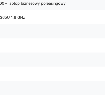
400 – laptop biznesowy poleasingowy
8365U 1,6 GHz