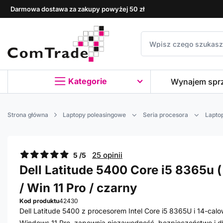
Darmowa dostawa za zakupy powyżej 50 zł
Kategorie
Wynajem spr
Strona główna
Laptopy poleasingowe
Seria procesora
Laptop
25 opinii
5 /5
Dell Latitude 5400 Core i5 8365u ( 
/ Win 11 Pro / czarny
Kod produktu
42430
Dell Latitude 5400 z procesorem Intel Core i5 8365U i 14-c
Windows 11 Pro, zapewnia niezawodność, bezpieczeństwo i długi