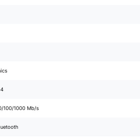
ics
04
0/100/1000 Mb/s
luetooth