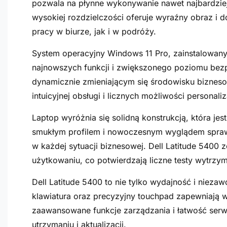
pozwala na płynne wykonywanie nawet najbardzie
wysokiej rozdzielczości oferuje wyraźny obraz i d
pracy w biurze, jak i w podróży.
System operacyjny Windows 11 Pro, zainstalowany 
najnowszych funkcji i zwiększonego poziomu bezp
dynamicznie zmieniającym się środowisku bizneso
intuicyjnej obsługi i licznych możliwości personali
Laptop wyróżnia się solidną konstrukcją, która jest
smukłym profilem i nowoczesnym wyglądem sprawi
w każdej sytuacji biznesowej. Dell Latitude 5400
użytkowaniu, co potwierdzają liczne testy wytrzy
Dell Latitude 5400 to nie tylko wydajność i niez
klawiatura oraz precyzyjny touchpad zapewniają
zaawansowane funkcje zarządzania i łatwość serwi
utrzymaniu i aktualizacji.