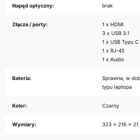
Napęd optyczny:
brak
Złącza / porty:
1 x HDMI
3 x USB 3.1
1 x USB Typu C 
1 x RJ-45
1 x Audio
Bateria:
Sprawna, w dob
typu laptopa
Kolor:
Czarny
Wymiary:
323 x 216 x 2