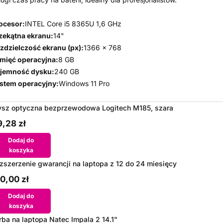
ocesor:
INTEL Core i5 8365U 1,6 GHz
zekątna ekranu:
14"
zdzielczość ekranu (px):
1366 x 768
mięć operacyjna:
8 GB
jemność dysku:
240 GB
stem operacyjny:
Windows 11 Pro
sz optyczna bezprzewodowa Logitech M185, szara
,28 zł
Dodaj do
koszyka
zszerzenie gwarancji na laptopa z 12 do 24 miesięcy
0,00 zł
Dodaj do
koszyka
rba na laptopa Natec Impala 2 14.1"