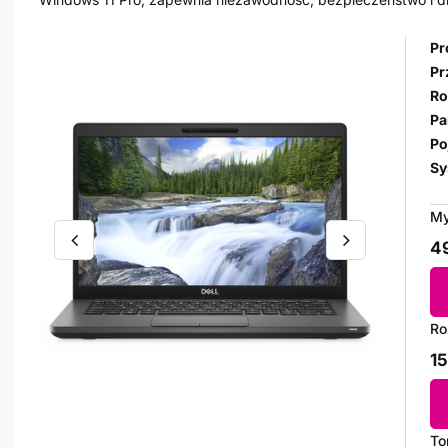
Pr
Pr
Ro
Pa
Po
Sy
My
49
Ro
15
To