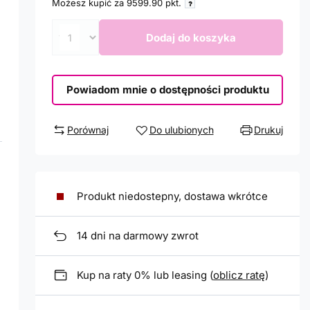
Możesz kupić za
9599.90
pkt.
Dodaj do koszyka
Powiadom mnie o dostępności produktu
Porównaj
Do ulubionych
Drukuj
Produkt niedostepny, dostawa wkrótce
14
dni na darmowy zwrot
Kup na raty 0% lub leasing (
oblicz ratę
)