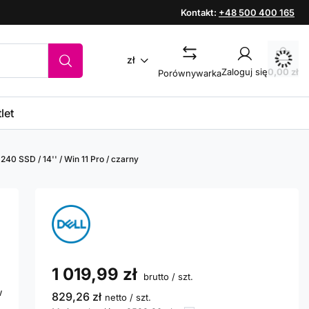
Kontakt:
+48 500 400 165
zł
Zaloguj się
0,00 zł
Porównywarka
let
240 SSD / 14'' / Win 11 Pro / czarny
'
1 019,99 zł
brutto
/
szt.
w
829,26 zł
netto
/
szt.