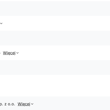
o
Więcej
p. z o.o.
Więcej