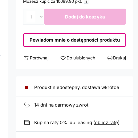
Możesz kupić za
10099.90
pkt.
Dodaj do koszyka
Powiadom mnie o dostępności produktu
Porównaj
Do ulubionych
Drukuj
Produkt niedostepny, dostawa wkrótce
14
dni na darmowy zwrot
Kup na raty 0% lub leasing (
oblicz ratę
)