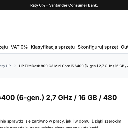
Raty 0% – Santander Consumer Bank.
zętu
VAT 0%
Klasyfikacja sprzętu
Skonfiguruj sprzęt
Out
ery HP
HP EliteDesk 800 G3 Mini Core i5 6400 (6-gen.) 2,7 GHz / 16 GB /
400 (6-gen.) 2,7 GHz / 16 GB / 480
lnie sprawdzi się zarówno w pracy, jak i w domu. Dzięki szerokim
cznie wszędzie, zapewniając niezawodną wydajność.