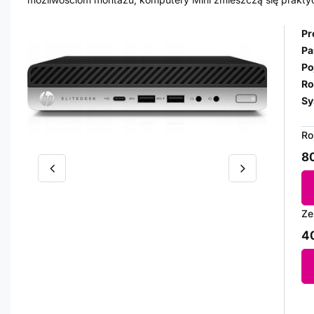
Pr
Pa
Po
Ro
Sy
Ro
80
Ze
40