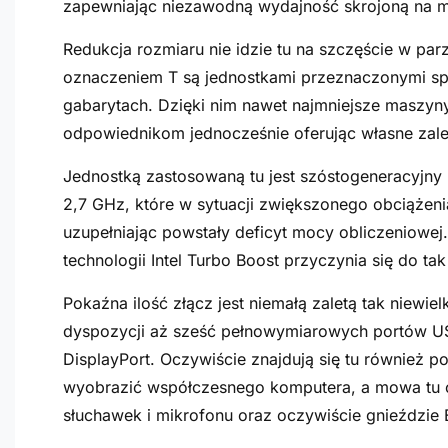
zapewniając niezawodną wydajność skrojoną na mi
Redukcja rozmiaru nie idzie tu na szczęście w parz
oznaczeniem T są jednostkami przeznaczonymi spe
gabarytach. Dzięki nim nawet najmniejsze maszy
odpowiednikom jednocześnie oferując własne zale
Jednostką zastosowaną tu jest szóstogeneracyjny
2,7 GHz, które w sytuacji zwiększonego obciąże
uzupełniając powstały deficyt mocy obliczeniowej
technologii Intel Turbo Boost przyczynia się do t
Pokaźna ilość złącz jest niemałą zaletą tak niew
dyspozycji aż sześć pełnowymiarowych portów US
DisplayPort. Oczywiście znajdują się tu również 
wyobrazić współczesnego komputera, a mowa tu o
słuchawek i mikrofonu oraz oczywiście gnieździe 