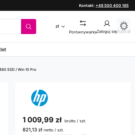
Kontakt:
+48 500 400 165
zł
Zaloguj się
0,00 zł
Porównywarka
let
 480 SSD / Win 10 Pro
1 009,99 zł
brutto
/
szt.
821,13 zł
netto
/
szt.