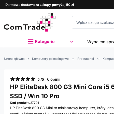
Darmowa dostawa za zakupy powyżej 50 zł
Kategorie
Wynajem spr
Strona główna
Komputery poleasingowe
Producenci
Komput
6 opinii
5 /5
HP EliteDesk 800 G3 Mini Core i5 6
SSD / Win 10 Pro
Kod produktu
37701
HP EliteDesk 800 G3 Mini to miniaturowy komputer, który idea
możliwościom montażu, komputery Mini zmieszczą się prakty