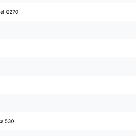
tel Q270
cs 530