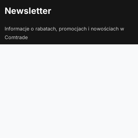
Newsletter
Informacje o rabatach, promocjach i nowościach w
Comtrade
Podaj swój adres e-mail
Wyrażam zgodę na przetwarzanie moich danych osobowych
(adres e-mail) na potrzeby wysyłki newslettera z informacją
handlową (marketing). Więcej w
polityce prywatności
.
Zapisz się
Zamówienia
Status zamówienia