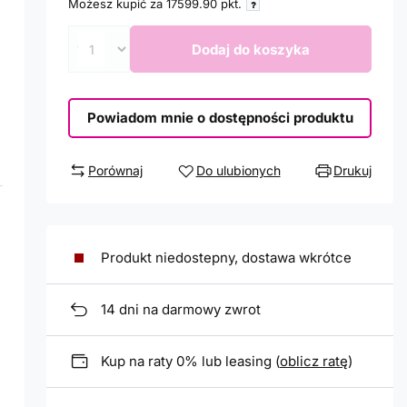
Możesz kupić za
17599.90
pkt.
Dodaj do koszyka
Powiadom mnie o dostępności produktu
Porównaj
Do ulubionych
Drukuj
Produkt niedostepny, dostawa wkrótce
14
dni na darmowy zwrot
Kup na raty 0% lub leasing (
oblicz ratę
)