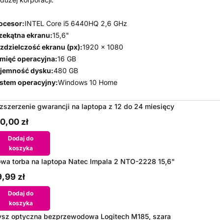
ocesor:
INTEL Core i5 6440HQ 2,6 GHz
zekątna ekranu:
15,6"
zdzielczość ekranu (px):
1920 x 1080
mięć operacyjna:
16 GB
jemność dysku:
480 GB
stem operacyjny:
Windows 10 Home
zszerzenie gwarancji na laptopa z 12 do 24 miesięcy
0,00 zł
Dodaj do
koszyka
wa torba na laptopa Natec Impala 2 NTO-2228 15,6"
,99 zł
Dodaj do
koszyka
sz optyczna bezprzewodowa Logitech M185, szara