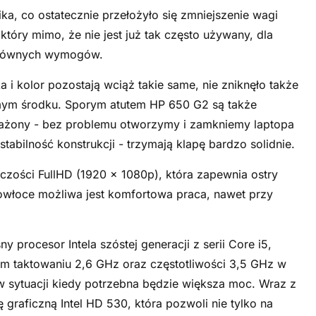
a, co ostatecznie przełożyło się zmniejszenie wagi
który mimo, że nie jest już tak często używany, dla
 głównych wymogów.
a i kolor pozostają wciąż takie same, nie zniknęło także
amym środku. Sporym atutem HP 650 G2 są także
yważony - bez problemu otworzymy i zamkniemy laptopa
abilność konstrukcji - trzymają klapę bardzo solidnie.
czości FullHD (1920 x 1080p), która zapewnia ostry
powłoce możliwa jest komfortowa praca, nawet przy
.
rocesor Intela szóstej generacji z serii Core i5,
m taktowaniu 2,6 GHz oraz częstotliwości 3,5 GHz w
 w sytuacji kiedy potrzebna będzie większa moc. Wraz z
graficzną Intel HD 530, która pozwoli nie tylko na