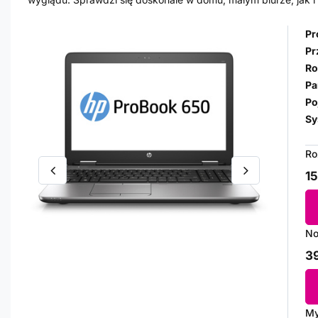
Pr
Pr
Ro
Pa
Po
Sy
Ro
15
No
39
My