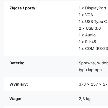
Złącza / porty:
1 x DisplayPort
1 x VGA
1 x USB Typu C 
2 x USB 3.0
1 x Audio
1 x RJ-45
1 x COM (RS-23
Bateria:
Sprawna, w dob
typu laptopa
Wymiary:
378 x 257 x 2
Waga:
2,3 kg