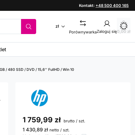
Kontakt:
+48 500 400 165
zł
Zaloguj się
0,00 zł
Porównywarka
let
B / 480 SSD / DVD / 15,6'' FullHD / Win 10
/
1 759,99 zł
brutto
/
szt.
1 430,89 zł
netto
/
szt.