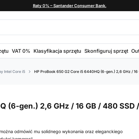
Raty 0% – Santander Consumer Bank.
zętu
VAT 0%
Klasyfikacja sprzętu
Skonfiguruj sprzęt
Out
y Intel Core i5
HP ProBook 650 G2 Core i5 6440HQ (6-gen.) 2,6 GHz / 16 G
 (6-gen.) 2,6 GHz / 16 GB / 480 SSD 
e można odmówić mu solidnego wykonania oraz eleganckiego
dużej korporacji.