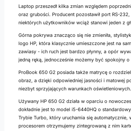
Laptop przeszedł kilka zmian względem poprzednik
oraz grubości. Producent pozostawił port RS-232, 
niektórych użytkowników wciąż stanowi jeden z
Górna pokrywa znacząco się nie zmieniła, stylistyk
logo HP, która klasycznie umieszczone jest na s
zawiasy - ich ruch jest bardzo płynny, a opór w
jedną ręką, jednocześnie możemy być spokojny o st
ProBook 650 G2 posiada także matrycę o rozdziel
obraz, a dzięki odpowiedniej jasności i matowej 
niezbyt sprzyjających warunkach oświetleniowych
Używany HP 650 G2 działa w oparciu o nowoczesny p
dokładnie jest to model i5-6440HQ o standardowy
Trybie Turbo, który uruchamia się automatycznie,
procesorem otrzymujemy zintegrowaną z nim kartę 