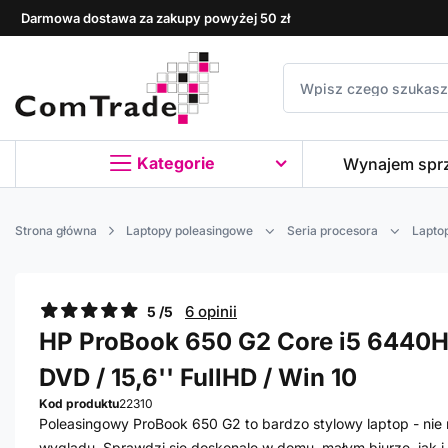
Darmowa dostawa za zakupy powyżej 50 zł
Kategorie
Wynajem spr
Strona główna
Laptopy poleasingowe
Seria procesora
Laptop
6 opinii
5 /5
HP ProBook 650 G2 Core i5 6440HQ
DVD / 15,6'' FullHD / Win 10
Kod produktu
22310
Poleasingowy ProBook 650 G2 to bardzo stylowy laptop - ni
wyglądu. Sprawdzi się doskonale w domu, małym biurze, jak i 