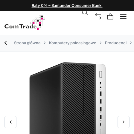
Raty 0% – Santander Consumer Bank.
Strona główna
Komputery poleasingowe
Producenci