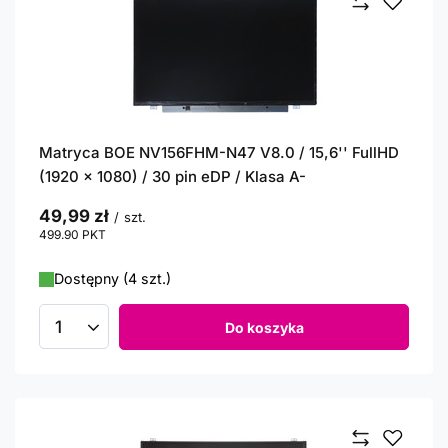
Matryca BOE NV156FHM-N47 V8.0 / 15,6'' FullHD
(1920 x 1080) / 30 pin eDP / Klasa A-
49,99 zł
/
szt.
499.90
PKT
punktów
Dostępny (4 szt.)
Do koszyka
Ilość produktów