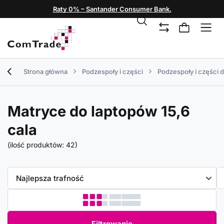
Raty 0% – Santander Consumer Bank.
Strona główna
Podzespoły i części
Podzespoły i części 
Matryce do laptopów 15,6
cala
(ilość produktów:
42
)
Zmień sortowanie
Najlepsza trafność
Filtrowanie