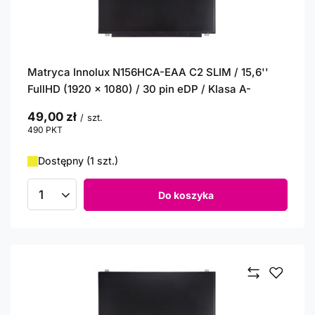
Matryca Innolux N156HCA-EAA C2 SLIM / 15,6''
FullHD (1920 x 1080) / 30 pin eDP / Klasa A-
49,00 zł
/
szt.
490
PKT
punktów
Dostępny (1 szt.)
Do koszyka
Ilość produktów