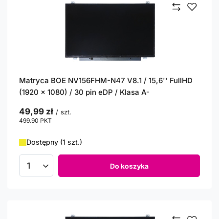
Matryca BOE NV156FHM-N47 V8.1 / 15,6'' FullHD
(1920 x 1080) / 30 pin eDP / Klasa A-
49,99 zł
/
szt.
499.90
PKT
punktów
Dostępny (1 szt.)
Do koszyka
Ilość produktów