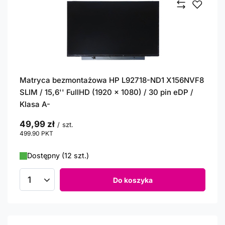
Matryca bezmontażowa HP L92718-ND1 X156NVF8
SLIM / 15,6'' FullHD (1920 x 1080) / 30 pin eDP /
Klasa A-
49,99 zł
/
szt.
499.90
PKT
punktów
Dostępny (12 szt.)
Do koszyka
Ilość produktów