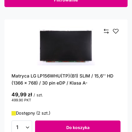
Matryca LG LP156WHU(TP)(B1) SLIM / 15,6'' HD
(1366 x 768) / 30 pin eDP / Klasa A-
49,99 zł
/
szt.
499.90
PKT
punktów
Dostępny (2 szt.)
Do koszyka
Ilość produktów