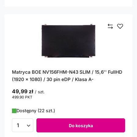
Matryca BOE NV156FHM-N43 SLIM / 15,6'' FullHD
(1920 x 1080) / 30 pin eDP / Klasa A-
49,99 zł
/
szt.
499.90
PKT
punktów
Dostępny (22 szt.)
Do koszyka
Ilość produktów