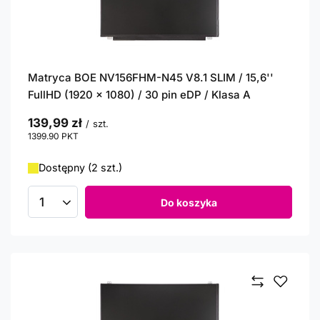
Matryca BOE NV156FHM-N45 V8.1 SLIM / 15,6''
FullHD (1920 x 1080) / 30 pin eDP / Klasa A
139,99 zł
/
szt.
1399.90
PKT
punktów
Dostępny (2 szt.)
Do koszyka
Ilość produktów