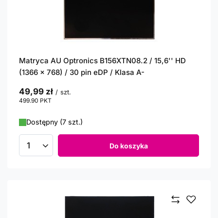
Matryca AU Optronics B156XTN08.2 / 15,6'' HD
(1366 x 768) / 30 pin eDP / Klasa A-
49,99 zł
/
szt.
499.90
PKT
punktów
Dostępny (7 szt.)
Do koszyka
Ilość produktów