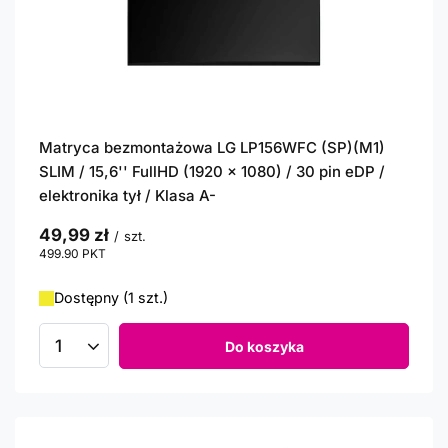
Matryca bezmontażowa LG LP156WFC (SP)(M1)
SLIM / 15,6'' FullHD (1920 x 1080) / 30 pin eDP /
elektronika tył / Klasa A-
49,99 zł
/
szt.
499.90
PKT
punktów
Dostępny (1 szt.)
Do koszyka
Ilość produktów