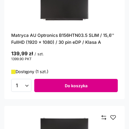
Matryca AU Optronics B156HTN03.5 SLIM / 15,6''
FullHD (1920 x 1080) / 30 pin eDP / Klasa A
139,99 zł
/
szt.
1399.90
PKT
punktów
Dostępny (1 szt.)
Do koszyka
Ilość produktów