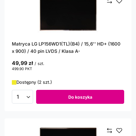
Matryca LG LP156WD1(TL)(B4) / 15,6'' HD+ (1600
x 900) / 40 pin LVDS / Klasa A-
49,99 zł
/
szt.
499.90
PKT
punktów
Dostępny (2 szt.)
Do koszyka
Ilość produktów