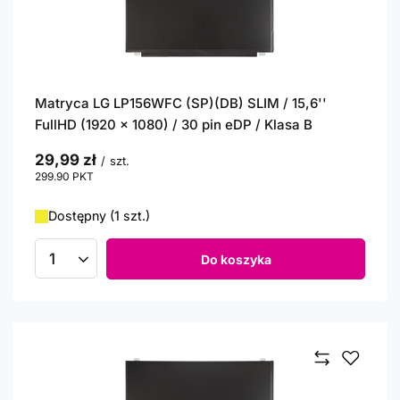
Matryca LG LP156WFC (SP)(DB) SLIM / 15,6''
FullHD (1920 x 1080) / 30 pin eDP / Klasa B
29,99 zł
/
szt.
299.90
PKT
punktów
Dostępny (1 szt.)
Do koszyka
Ilość produktów