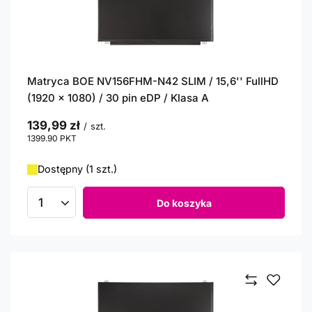
Matryca BOE NV156FHM-N42 SLIM / 15,6'' FullHD
(1920 x 1080) / 30 pin eDP / Klasa A
139,99 zł
/
szt.
1399.90
PKT
punktów
Dostępny (1 szt.)
Do koszyka
Ilość produktów