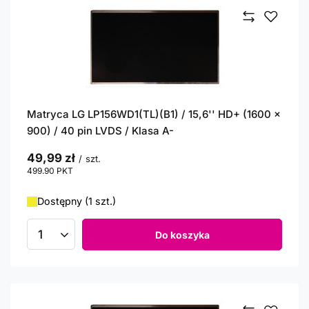
Matryca LG LP156WD1(TL)(B1) / 15,6'' HD+ (1600 x
900) / 40 pin LVDS / Klasa A-
49,99 zł
/
szt.
499.90
PKT
punktów
Dostępny (1 szt.)
Do koszyka
Ilość produktów