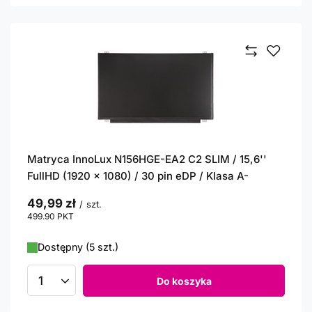
Matryca InnoLux N156HGE-EA2 C2 SLIM / 15,6''
FullHD (1920 x 1080) / 30 pin eDP / Klasa A-
49,99 zł
/
szt.
499.90
PKT
punktów
Dostępny (5 szt.)
Do koszyka
Ilość produktów