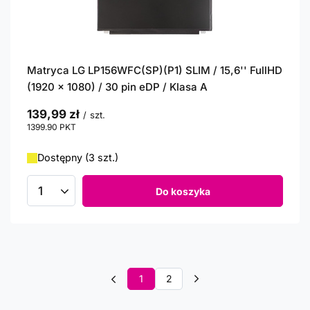
Matryca LG LP156WFC(SP)(P1) SLIM / 15,6'' FullHD
(1920 x 1080) / 30 pin eDP / Klasa A
139,99 zł
/
szt.
1399.90
PKT
punktów
Dostępny (3 szt.)
Do koszyka
Ilość produktów
1
2