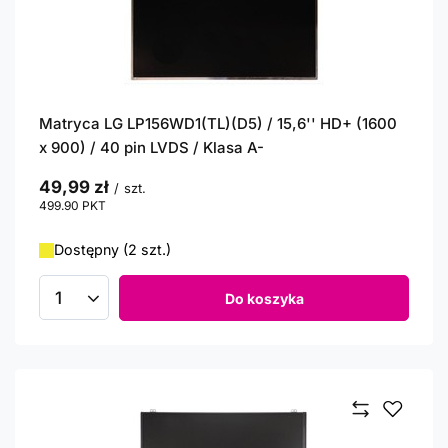
Matryca LG LP156WD1(TL)(D5) / 15,6'' HD+ (1600
x 900) / 40 pin LVDS / Klasa A-
49,99 zł
/
szt.
499.90
PKT
punktów
Dostępny (2 szt.)
Do koszyka
Ilość produktów