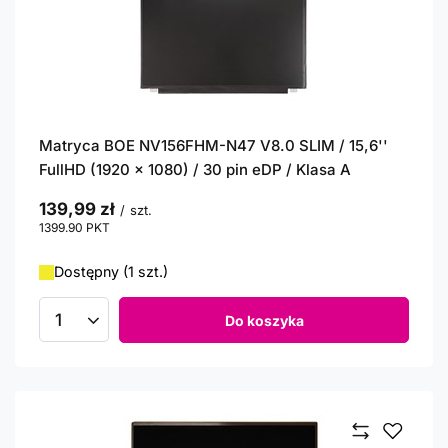
Matryca BOE NV156FHM-N47 V8.0 SLIM / 15,6''
FullHD (1920 x 1080) / 30 pin eDP / Klasa A
139,99 zł
/
szt.
1399.90
PKT
punktów
Dostępny (1 szt.)
Do koszyka
Ilość produktów