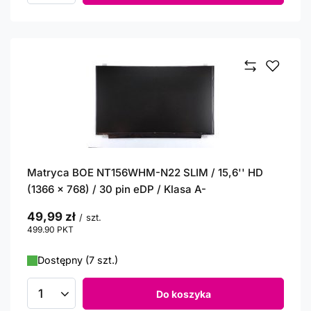
Matryca BOE NT156WHM-N22 SLIM / 15,6'' HD
(1366 x 768) / 30 pin eDP / Klasa A-
49,99 zł
/
szt.
499.90
PKT
punktów
Dostępny (7 szt.)
Do koszyka
Ilość produktów