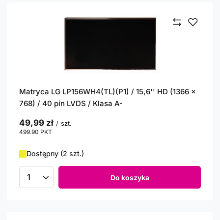
Matryca LG LP156WH4(TL)(P1) / 15,6'' HD (1366 x
768) / 40 pin LVDS / Klasa A-
49,99 zł
/
szt.
499.90
PKT
punktów
Dostępny (2 szt.)
Do koszyka
Ilość produktów