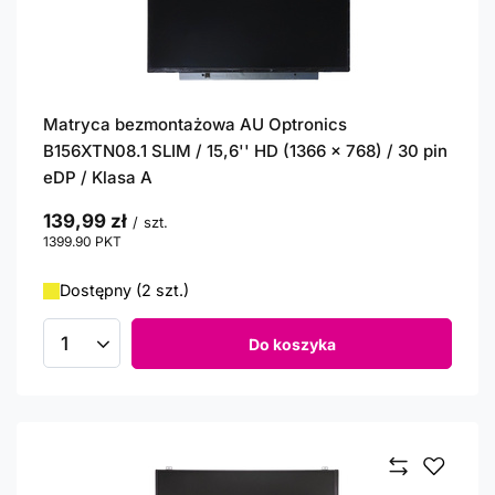
Matryca bezmontażowa AU Optronics
B156XTN08.1 SLIM / 15,6'' HD (1366 x 768) / 30 pin
eDP / Klasa A
139,99 zł
/
szt.
1399.90
PKT
punktów
Dostępny (2 szt.)
Do koszyka
Ilość produktów