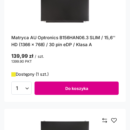
Matryca AU Optronics B156HAN06.3 SLIM / 15,6''
HD (1366 x 768) / 30 pin eDP / Klasa A
139,99 zł
/
szt.
1399.90
PKT
punktów
Dostępny (1 szt.)
Do koszyka
Ilość produktów