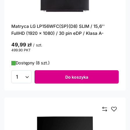
Matryca LG LP156WFC(SP)(D8) SLIM / 15,6''
FullHD (1920 x 1080) / 30 pin eDP / Klasa A-
49,99 zł
/
szt.
499.90
PKT
punktów
Dostępny (8 szt.)
Do koszyka
Ilość produktów