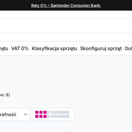
Raty 0% – Santander Consumer Bank.
zętu
VAT 0%
Klasyfikacja sprzętu
Skonfiguruj sprzęt
Out
ów:
8
)
towanie
trafność