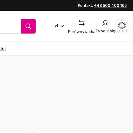
Kontakt:
+48 500 400 165
zł
Zaloguj się
0,00 zł
Porównywarka
let