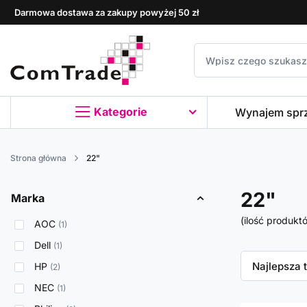
Darmowa dostawa za zakupy powyżej 50 zł
Kategorie
Wynajem spr
Strona główna
22"
22"
Marka
(ilość produkt
AOC
1
Dell
1
Zmień sor
Najlepsza 
HP
2
NEC
1