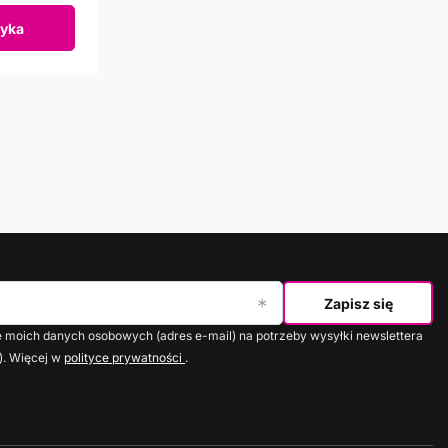
yka
Zapisz się
moich danych osobowych (adres e-mail) na potrzeby wysyłki newslettera
). Więcej w
polityce prywatności
.