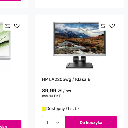
HP LA2205wg / Klasa B
89,99 zł
/
szt.
899.90
PKT
punktów
Dostępny (1 szt.)
Do koszyka
Ilość produktów
yka