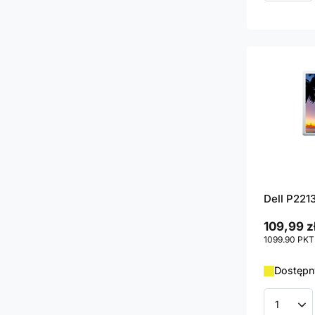
Dell P2213
109,99 z
1099.90
PKT
Dostępny
Ilość p