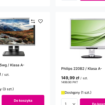
wg / Klasa A-
Philips 220B2 / Klasa A-
ł
/
szt.
149,99 zł
/
szt.
punktów
1499.90
PKT
punktów
 (3 szt.)
Dostępny (1 szt.)
Do koszyka
roduktów
Do kosz