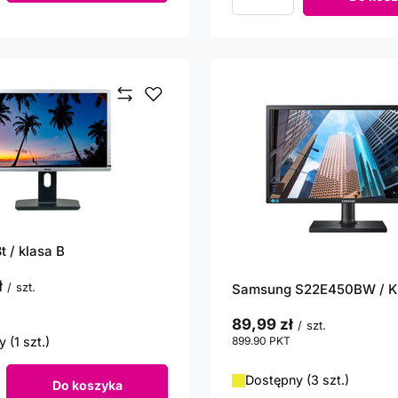
Ilość produktów
t / klasa B
ł
/
szt.
Samsung S22E450BW / Kl
punktów
89,99 zł
/
szt.
 (1 szt.)
899.90
PKT
punktów
Dostępny (3 szt.)
Do koszyka
roduktów