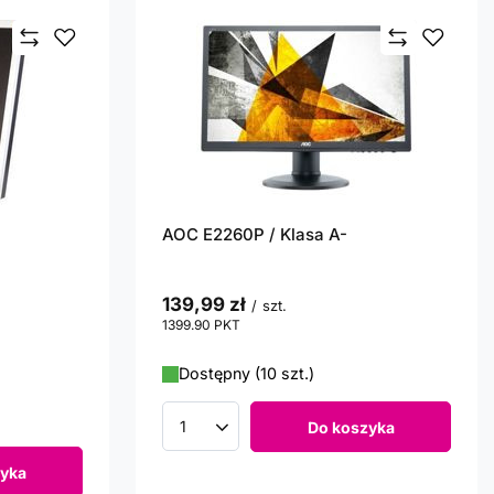
AOC E2260P / Klasa A-
139,99 zł
/
szt.
1399.90
PKT
punktów
Dostępny (10 szt.)
Do koszyka
Ilość produktów
yka