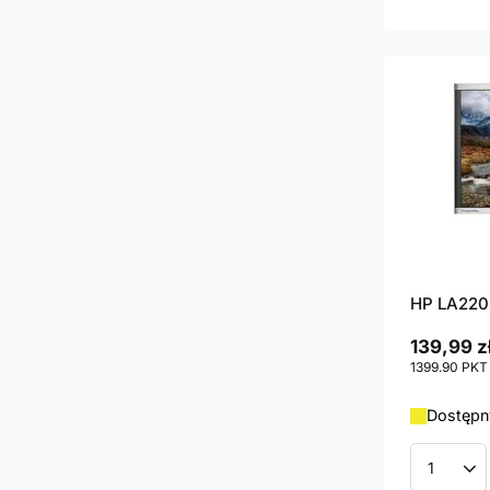
HP LA2205
139,99 z
1399.90
PKT
Dostępny
Ilość p