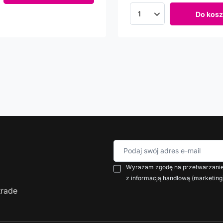
Do kosz
Ilość produktów
Podaj swój adres e-mail
Wyrażam zgodę na przetwarzanie 
z informacją handlową (marketing
trade