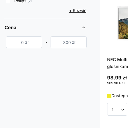
Philips
2
+ Rozwiń
Cena
zł
-
zł
NEC Mult
głośnikam
98,99 zł
989.90
PKT
p
Dostępny
Ilość p