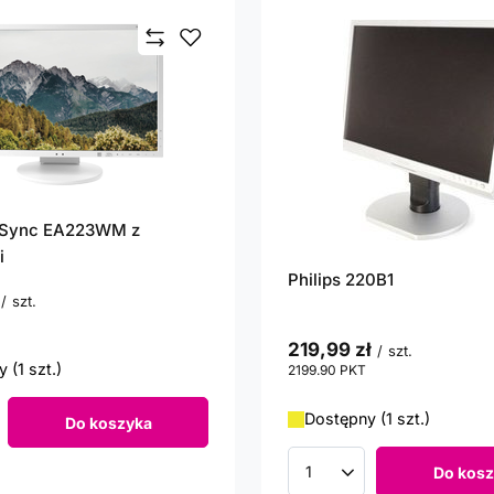
iSync EA223WM z
i
Philips 220B1
/
szt.
unktów
219,99 zł
/
szt.
 (1 szt.)
2199.90
PKT
punktów
Dostępny (1 szt.)
Do koszyka
roduktów
Do kosz
Ilość produktów