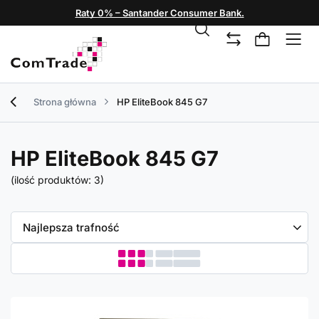
Raty 0% – Santander Consumer Bank.
Strona główna
HP EliteBook 845 G7
HP EliteBook 845 G7
(ilość produktów:
3
)
Zmień sortowanie
Najlepsza trafność