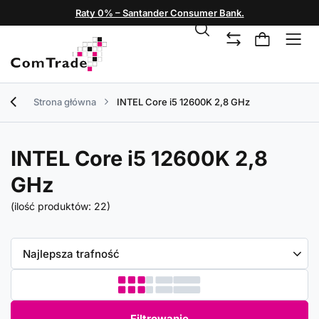
Raty 0% – Santander Consumer Bank.
Strona główna
INTEL Core i5 12600K 2,8 GHz
INTEL Core i5 12600K 2,8
GHz
(ilość produktów:
22
)
Zmień sortowanie
Najlepsza trafność
Filtrowanie