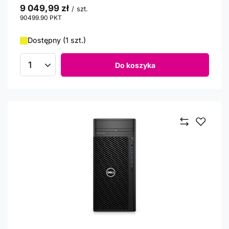
9 049,99 zł
/
szt.
90499.90
PKT
punktów
Dostępny (1 szt.)
Do koszyka
Ilość produktów