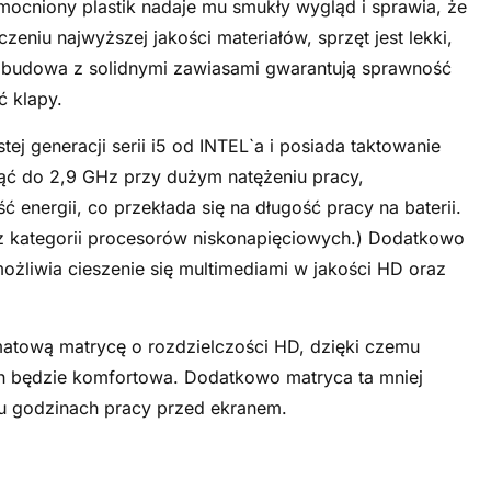
ocniony plastik nadaje mu smukły wygląd i sprawia, że
czeniu najwyższej jakości materiałów, sprzęt jest lekki,
 obudowa z solidnymi zawiasami gwarantują sprawność
ć klapy.
j generacji serii i5 od INTEL`a i posiada taktowanie
ąć do 2,9 GHz przy dużym natężeniu pracy,
 energii, co przekłada się na długość pracy na baterii.
n z kategorii procesorów niskonapięciowych.) Dodatkowo
możliwia
cieszenie się multimediami w jakości HD oraz
atową matrycę o rozdzielczości HD, dzięki czemu
h będzie komfortowa. Dodatkowo matryca ta mniej
u godzinach pracy przed ekranem.