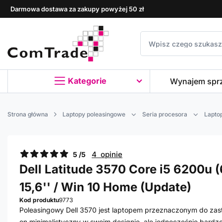
Darmowa dostawa za zakupy powyżej 50 zł
Kategorie
Wynajem spr
Strona główna
Laptopy poleasingowe
Seria procesora
Laptop
4 opinie
5 /5
Dell Latitude 3570 Core i5 6200u (
15,6'' / Win 10 Home (Update)
Kod produktu
9773
Poleasingowy Dell 3570 jest laptopem przeznaczonym do zast
on minimalistyczny w swoim designie, ale jednocześnie bardzo 