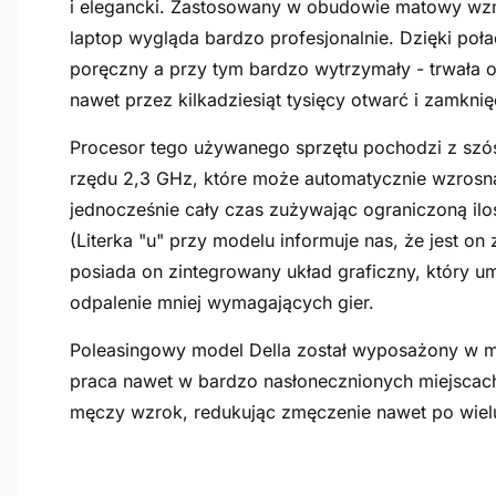
i elegancki. Zastosowany w obudowie matowy wzm
laptop wygląda bardzo profesjonalnie.
Dzięki poła
poręczny a przy tym bardzo wytrzymały - trwała
nawet przez kilkadziesiąt tysięcy otwarć i zamknię
Procesor tego używanego sprzętu pochodzi z szóste
rzędu 2,3 GHz, które może automatycznie wzrosn
jednocześnie cały czas zużywając ograniczoną ilość
(Literka "u" przy modelu informuje nas, że jest o
posiada on zintegrowany układ graficzny, który u
odpalenie mniej wymagających gier.
Poleasingowy model Della został wyposażony w m
praca nawet w bardzo nasłonecznionych miejscac
męczy wzrok, redukując zmęczenie nawet po wiel