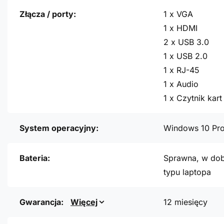
Złącza / porty:
1 x VGA
1 x HDMI
2 x USB 3.0
1 x USB 2.0
1 x RJ-45
1 x Audio
1 x Czytnik kart
System operacyjny:
Windows 10 Pr
Bateria:
Sprawna, w dob
typu laptopa
Gwarancja:
Więcej
12 miesięcy