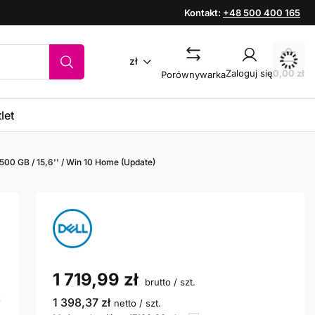
Kontakt:
+48 500 400 165
zł
Zaloguj się
0,00 zł
Porównywarka
let
 500 GB / 15,6'' / Win 10 Home (Update)
1 719,99 zł
brutto
/
szt.
t
1 398,37 zł
netto
/
szt.