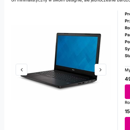
Pr
Pr
Ro
Pa
Po
Sy
St
My
49
Ro
15