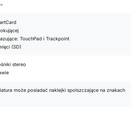
artCard
dokującej
azujące: TouchPad i Trackpoint
mięci (SD)
niki stereo
awie
atura może posiadać naklejki spolszczające na znakach