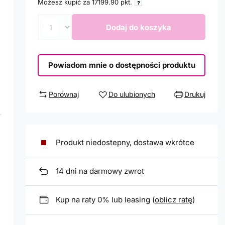
Możesz kupić za
17199.90
pkt.
Dodaj do koszyka
Powiadom mnie o dostępności produktu
Porównaj
Do ulubionych
Drukuj
Produkt niedostepny, dostawa wkrótce
14
dni na darmowy zwrot
Kup na raty 0% lub leasing (
oblicz ratę
)