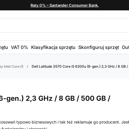
Raty 0% – Santander Consumer Bank.
zętu
VAT 0%
Klasyfikacja sprzętu
Skonfiguruj sprzęt
Out
y Intel Core i5
Dell Latitude 3570 Core i5 6200u (6-gen.) 2,3 GHz / 8 GB /
6-gen.) 2,3 GHz / 8 GB / 500 GB /
osowań typowo biznesowych i tak też reklamuje go producent. Jes
funkcjonalny i elegancki.