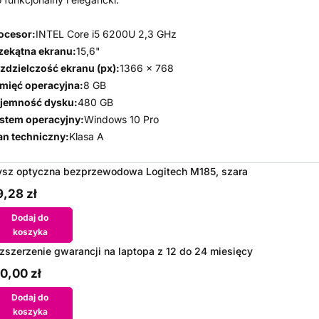
ocesor:
INTEL Core i5 6200U 2,3 GHz
zekątna ekranu:
15,6"
zdzielczość ekranu (px):
1366 x 768
mięć operacyjna:
8 GB
jemność dysku:
480 GB
stem operacyjny:
Windows 10 Pro
an techniczny:
Klasa A
sz optyczna bezprzewodowa Logitech M185, szara
,28 zł
Dodaj do
koszyka
zszerzenie gwarancji na laptopa z 12 do 24 miesięcy
0,00 zł
Dodaj do
koszyka