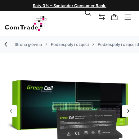
Raty 0% – Santander Consumer Bank.
Strona główna
Podzespoły i części
Podzespoły i części 