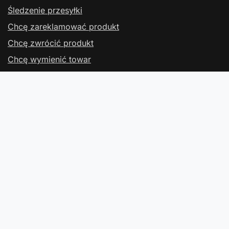
Śledzenie przesyłki
Chcę zareklamować produkt
Chcę zwrócić produkt
Chcę wymienić towar
Kontakt
Konto
Regulaminy
Kontakt
W sklepie prezentujemy ceny brutto (z VAT).
Stawki VAT dla konsumentów z kraju:
Polska
.