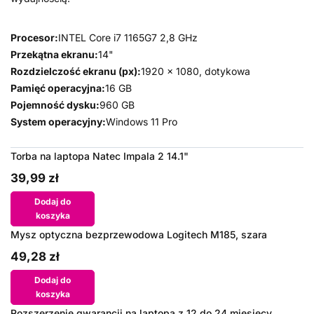
Procesor:
INTEL Core i7 1165G7 2,8 GHz
Przekątna ekranu:
14"
Rozdzielczość ekranu (px):
1920 x 1080, dotykowa
Pamięć operacyjna:
16 GB
Pojemność dysku:
960 GB
System operacyjny:
Windows 11 Pro
Torba na laptopa Natec Impala 2 14.1"
39,99 zł
Dodaj do
koszyka
Mysz optyczna bezprzewodowa Logitech M185, szara
49,28 zł
Dodaj do
koszyka
Rozszerzenie gwarancji na laptopa z 12 do 24 miesięcy