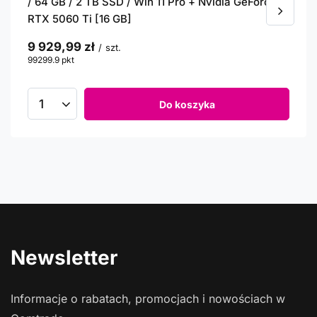
kupowali z tym towarem
Dell Precision 3660 Tower Core i9 12900 (12-gen.)
/ 64 GB / 2 TB SSD / Win 11 Pro + Nvidia GeForce
RTX 5060 Ti [16 GB]
9 929,99 zł
/
szt.
99299.9
pkt
punktów