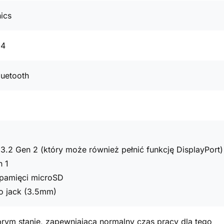
ics
04
luetooth
3.2 Gen 2 (który może również pełnić funkcję DisplayPort)
n 1
t pamięci microSD
o jack (3.5mm)
rym stanie, zapewniająca normalny czas pracy dla tego