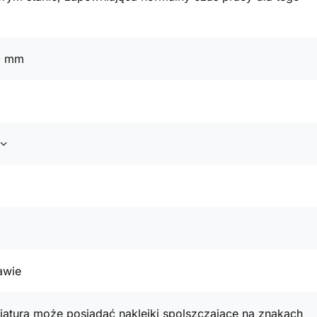
0 mm
awie
atura może posiadać naklejki spolszczające na znakach