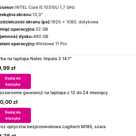
ocesor:
INTEL Core i5 10310U 1,7 GHz
zekątna ekranu:
13,3"
zdzielczość ekranu (px):
1920 x 1080, dotykowa
mięć operacyjna:
32 GB
jemność dysku:
480 GB
stem operacyjny:
Windows 11 Pro
rba na laptopa Natec Impala 2 14.1"
,99 zł
Dodaj do
koszyka
zszerzenie gwarancji na laptopa z 12 do 24 miesięcy
0,00 zł
Dodaj do
koszyka
sz optyczna bezprzewodowa Logitech M185, szara