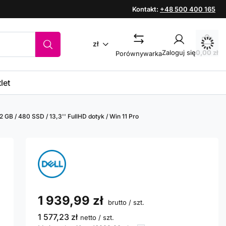
Kontakt:
+48 500 400 165
zł
Zaloguj się
0,00 zł
Porównywarka
let
2 GB / 480 SSD / 13,3'' FullHD dotyk / Win 11 Pro
1 939,99 zł
brutto
/
szt.
1 577,23 zł
netto
/
szt.