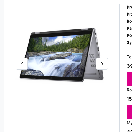
Pr
Pr
Ro
Pa
Po
Sy
To
39
Ro
15
My