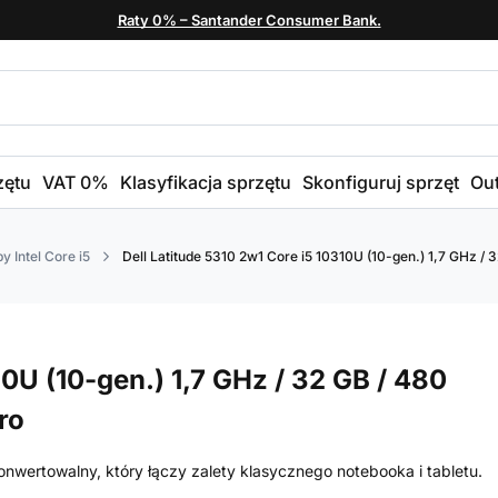
Raty 0% – Santander Consumer Bank.
zętu
VAT 0%
Klasyfikacja sprzętu
Skonfiguruj sprzęt
Out
y Intel Core i5
Dell Latitude 5310 2w1 Core i5 10310U (10-gen.) 1,7 GHz / 3
10U (10-gen.) 1,7 GHz / 32 GB / 480
ro
onwertowalny, który łączy zalety klasycznego notebooka i tabletu.