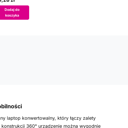
,28 zł
Dodaj do
koszyka
bilności
ny laptop konwertowalny, który łączy zalety
j konstrukcji 360° urządzenie można wygodnie