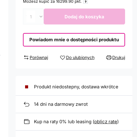
Możesz kupić za
16299.90
pkt.
Dodaj do koszyka
Powiadom mnie o dostępności produktu
Porównaj
Do ulubionych
Drukuj
Produkt niedostepny, dostawa wkrótce
14
dni na darmowy zwrot
Kup na raty 0% lub leasing (
oblicz ratę
)