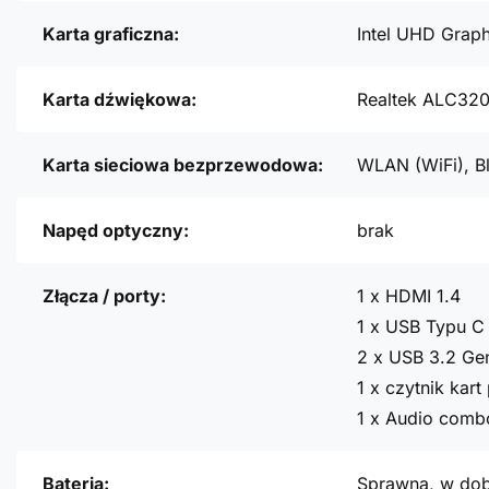
Karta graficzna:
Intel UHD Graph
Karta dźwiękowa:
Realtek ALC32
Karta sieciowa bezprzewodowa:
WLAN (WiFi), B
Napęd optyczny:
brak
Złącza / porty:
1 x HDMI 1.4
1 x USB Typu C 
2 x USB 3.2 Ge
1 x czytnik kar
1 x Audio comb
Bateria:
Sprawna, w dob