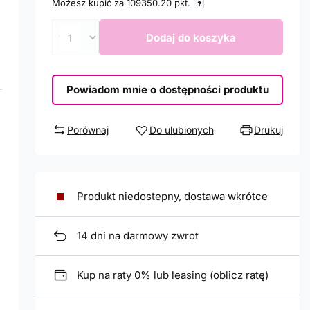
Możesz kupić za
109350.20
pkt.
Dodaj do koszyka
Powiadom mnie o dostępności produktu
Porównaj
Do ulubionych
Drukuj
Produkt niedostepny, dostawa wkrótce
14
dni na darmowy zwrot
Kup na raty 0% lub leasing (
oblicz ratę
)