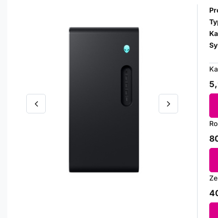
Pr
Ty
Ka
Sy
Ka
5,
Ro
80
Ze
40