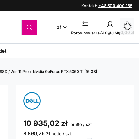
Kontakt:
+48 500 400 165
zł
Zaloguj się
0,00 zł
Porównywarka
let
 SSD / Win 11 Pro + Nvidia GeForce RTX 5060 Ti [16 GB]
10 935,02 zł
brutto
/
szt.
8 890,26 zł
netto
/
szt.