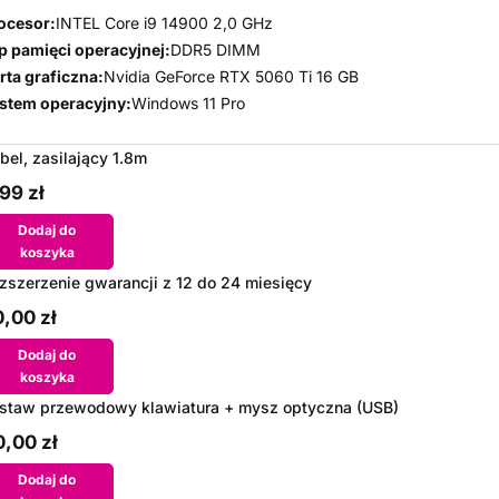
ocesor:
INTEL Core i9 14900 2,0 GHz
p pamięci operacyjnej:
DDR5 DIMM
rta graficzna:
Nvidia GeForce RTX 5060 Ti 16 GB
stem operacyjny:
Windows 11 Pro
bel, zasilający 1.8m
99 zł
Dodaj do
koszyka
zszerzenie gwarancji z 12 do 24 miesięcy
,00 zł
Dodaj do
koszyka
staw przewodowy klawiatura + mysz optyczna (USB)
,00 zł
Dodaj do