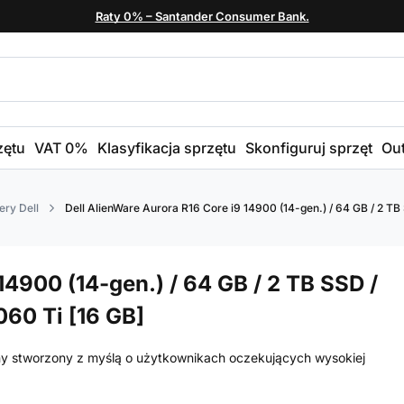
Raty 0% – Santander Consumer Bank.
zętu
VAT 0%
Klasyfikacja sprzętu
Skonfiguruj sprzęt
Out
ry Dell
Dell AlienWare Aurora R16 Core i9 14900 (14-gen.) / 64 GB / 2 TB
14900 (14-gen.) / 64 GB / 2 TB SSD /
060 Ti [16 GB]
ny stworzony z myślą o użytkownikach oczekujących wysokiej