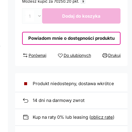
Możesz kupić za
70250.20
pkt.
Dodaj do koszyka
Powiadom mnie o dostępności produktu
Porównaj
Do ulubionych
Drukuj
Produkt niedostepny, dostawa wkrótce
14
dni na darmowy zwrot
Kup na raty 0% lub leasing (
oblicz ratę
)