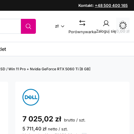
Kontakt:
+48 500 400 165
zł
Zaloguj się
0,00 zł
Porównywarka
let
SSD / Win 11 Pro + Nvidia GeForce RTX 5060 Ti [8 GB]
7 025,02 zł
brutto
/
szt.
5 711,40 zł
netto
/
szt.