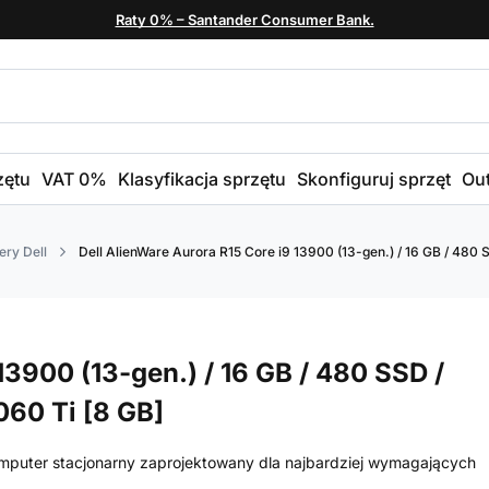
Raty 0% – Santander Consumer Bank.
zętu
VAT 0%
Klasyfikacja sprzętu
Skonfiguruj sprzęt
Out
ry Dell
Dell AlienWare Aurora R15 Core i9 13900 (13-gen.) / 16 GB / 480 
13900 (13-gen.) / 16 GB / 480 SSD /
060 Ti [8 GB]
mputer stacjonarny zaprojektowany dla najbardziej wymagających