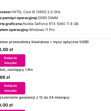
ocesor:
INTEL Core i9 13900 2,0 GHz
p pamięci operacyjnej:
DDR5 DIMM
rta graficzna:
Nvidia GeForce RTX 5060 Ti 8 GB
stem operacyjny:
Windows 11 Pro
staw przewodowy klawiatura + mysz optyczna (USB)
,00 zł
Dodaj do
koszyka
bel, zasilający 1.8m
99 zł
Dodaj do
koszyka
zszerzenie gwarancji z 12 do 24 miesięcy
,00 zł