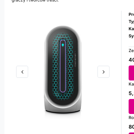
Pr
Ty
Ka
Sy
Ze
40
Ka
5,
Ro
80