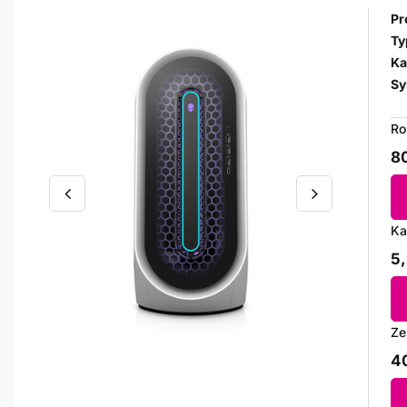
Pr
Ty
Ka
Sy
Ro
80
Ka
5,
Ze
40