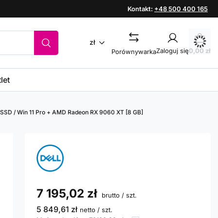
Kontakt:
+48 500 400 165
zł
Zaloguj się
0,00 zł
Porównywarka
let
60 SSD / Win 11 Pro + AMD Radeon RX 9060 XT [8 GB]
7 195,02 zł
brutto
/
szt.
5 849,61 zł
netto
/
szt.