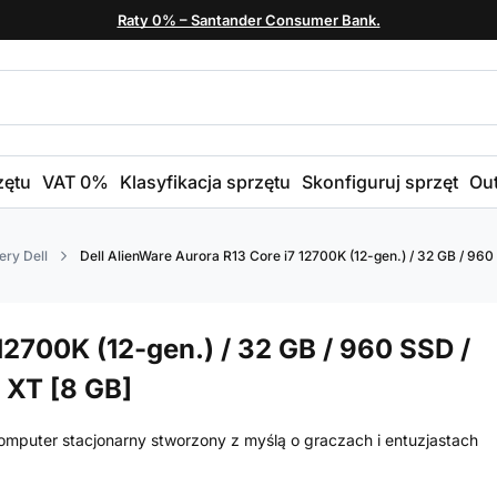
Raty 0% – Santander Consumer Bank.
zętu
VAT 0%
Klasyfikacja sprzętu
Skonfiguruj sprzęt
Out
ry Dell
Dell AlienWare Aurora R13 Core i7 12700K (12-gen.) / 32 GB / 9
12700K (12-gen.) / 32 GB / 960 SSD /
 XT [8 GB]
omputer stacjonarny stworzony z myślą o graczach i entuzjastach