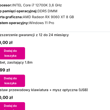
ocesor:
INTEL Core i7 12700K 3,6 GHz
p pamięci operacyjnej:
DDR5 DIMM
rta graficzna:
AMD Radeon RX 9060 XT 8 GB
stem operacyjny:
Windows 11 Pro
zszerzenie gwarancji z 12 do 24 miesięcy
,00 zł
Dodaj do
koszyka
bel, zasilający 1.8m
99 zł
Dodaj do
koszyka
staw przewodowy klawiatura + mysz optyczna (USB)
,00 zł
Dodaj do