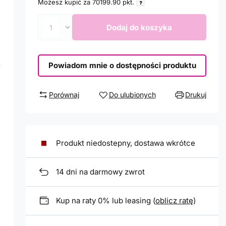
Możesz kupić za
70199.90
pkt.
Dodaj do koszyka
Powiadom mnie o dostępności produktu
Porównaj
Do ulubionych
Drukuj
Produkt niedostepny, dostawa wkrótce
14
dni na darmowy zwrot
Kup na raty 0% lub leasing (
oblicz ratę
)