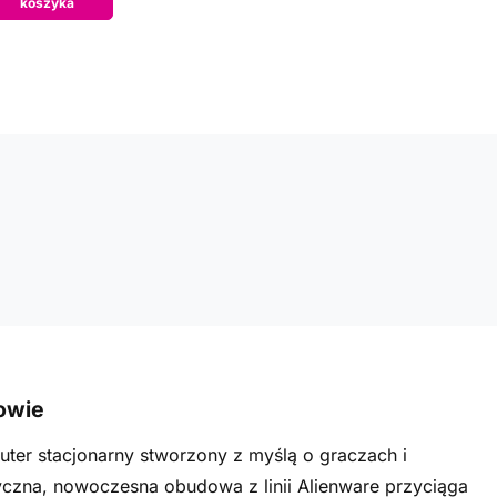
koszyka
owie
ter stacjonarny stworzony z myślą o graczach i
yczna, nowoczesna obudowa z linii Alienware przyciąga