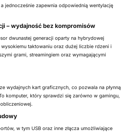
, a jednocześnie zapewnia odpowiednią wentylację
acji – wydajność bez kompromisów
esor dwunastej generacji oparty na hybrydowej
i wysokiemu taktowaniu oraz dużej liczbie rdzeni i
wszymi grami, streamingiem oraz wymagającymi
ze wydajnych kart graficznych, co pozwala na płynną
To komputer, który sprawdzi się zarówno w gamingu,
obliczeniowej.
budowy
 portów, w tym USB oraz inne złącza umożliwiające