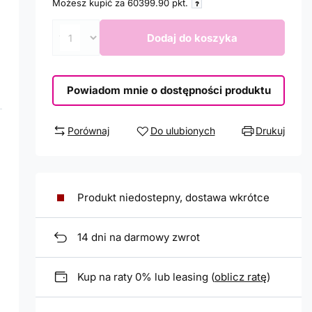
Możesz kupić za
60399.90
pkt.
Dodaj do koszyka
Powiadom mnie o dostępności produktu
Porównaj
Do ulubionych
Drukuj
Produkt niedostepny, dostawa wkrótce
14
dni na darmowy zwrot
Kup na raty 0% lub leasing (
oblicz ratę
)