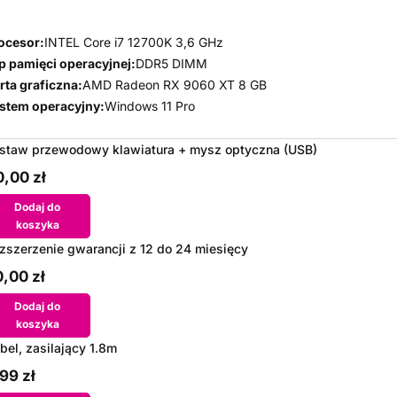
ocesor:
INTEL Core i7 12700K 3,6 GHz
p pamięci operacyjnej:
DDR5 DIMM
rta graficzna:
AMD Radeon RX 9060 XT 8 GB
stem operacyjny:
Windows 11 Pro
staw przewodowy klawiatura + mysz optyczna (USB)
,00 zł
Dodaj do
koszyka
zszerzenie gwarancji z 12 do 24 miesięcy
,00 zł
Dodaj do
koszyka
bel, zasilający 1.8m
99 zł