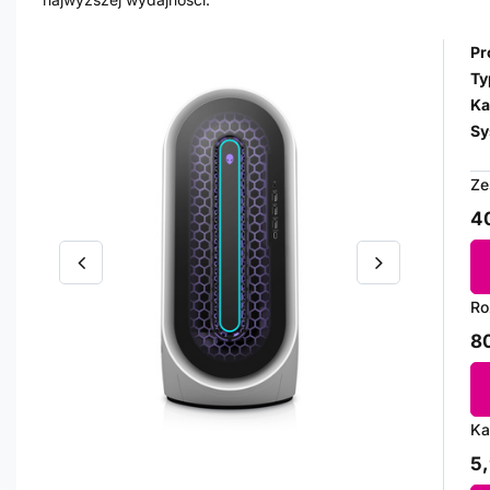
Pr
Ty
Ka
Sy
Ze
40
Ro
80
Ka
5,