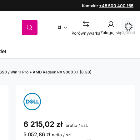
Kontakt:
+48 500 400 165
zł
Zaloguj się
0,00 zł
Porównywarka
let
0 SSD / Win 11 Pro + AMD Radeon RX 9060 XT [8 GB]
6 215,02 zł
brutto
/
szt.
5 052,86 zł
netto
/
szt.