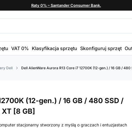
Raty 0% – Santander Consumer Bank.
zętu
VAT 0%
Klasyfikacja sprzętu
Skonfiguruj sprzęt
Out
ry Dell
Dell AlienWare Aurora R13 Core i7 12700K (12-gen.) / 16 GB / 48
12700K (12-gen.) / 16 GB / 480 SSD /
 XT [8 GB]
omputer stacjonarny stworzony z myślą o graczach i entuzjastach