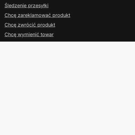
Śledzenie przesyłki
Chcę zareklamować produkt
Chcę zwrócić produkt
Chcę wymienić towar
Kontakt
Konto
Regulaminy
Kontakt
W sklepie prezentujemy ceny brutto (z VAT).
Stawki VAT dla konsumentów z kraju:
Polska
.