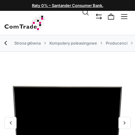
Raty 0% – Santander Consumer Bank.
Strona główna
Komputery poleasingowe
Producenci