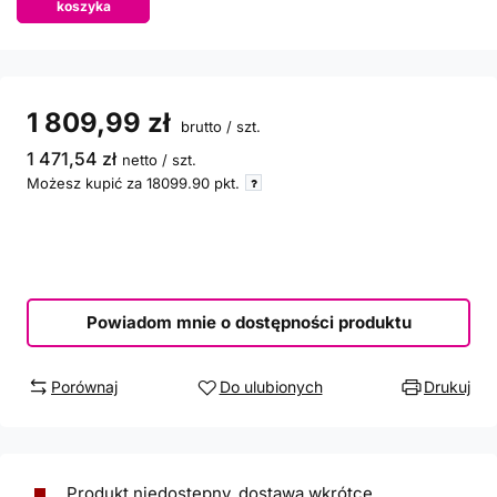
koszyka
1 809,99 zł
brutto
/
szt.
1 471,54 zł
netto
/
szt.
Możesz kupić za
18099.90
pkt.
Powiadom mnie o dostępności produktu
Porównaj
Do ulubionych
Drukuj
Produkt niedostepny, dostawa wkrótce