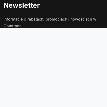
Newsletter
Informacje o rabatach, promocjach i nowościach w
Comtrade
Podaj swój adres e-mail
Wyrażam zgodę na przetwarzanie moich danych osobowych
(adres e-mail) na potrzeby wysyłki newslettera z informacją
handlową (marketing). Więcej w
polityce prywatności
.
Zapisz się
Zamówienia
Status zamówienia