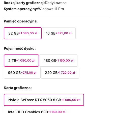
Rodzaj karty graficznej:
Dedykowana
System operacyjny:
Windows 11 Pro
Pamięć operacyjna
32 GB
16 GB
+1 080,00 zł
+375,00 zł
Pojemność dysku
2 TB
480 GB
+1 080,00 zł
-1 160,00 zł
960 GB
240 GB
+275,00 zł
-1 720,00 zł
Karta graficzna
Nvidia GeForce RTX 5060 8 GB
+1 080,00 zł
Intel UHD Graphics 630
-1 160,00 zł