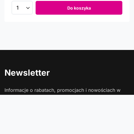
Do koszyka
Newsletter
Informacje o rabatach, promocjach i nowościach w
Comtrade
Podaj swój adres e-mail
Wyrażam zgodę na przetwarzanie moich danych osobowych