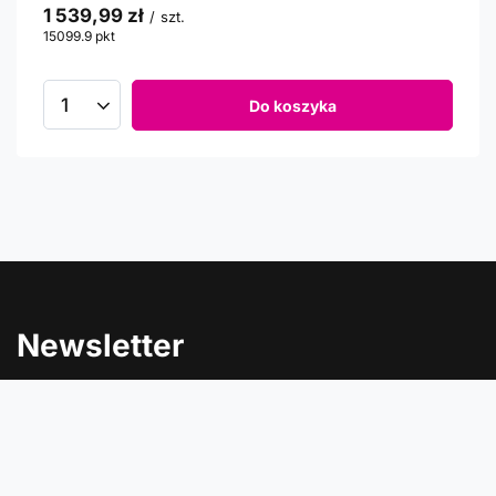
1 539,99 zł
/
szt.
15099.9
pkt
punktów
Do koszyka
Newsletter
Informacje o rabatach, promocjach i nowościach w
Comtrade