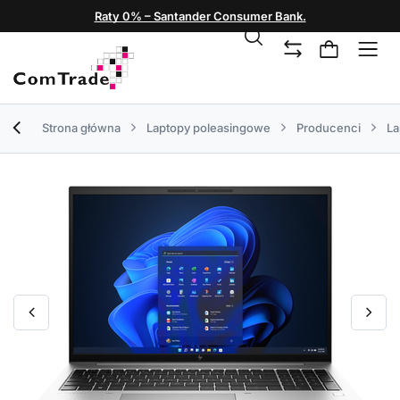
Raty 0% – Santander Consumer Bank.
Strona główna
Laptopy poleasingowe
Producenci
La