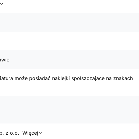
awie
atura może posiadać naklejki spolszczające na znakach
p. z o.o.
Więcej