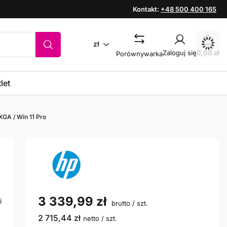
Kontakt:
+48 500 400 165
zł
Zaloguj się
0,00 zł
Porównywarka
let
XGA / Win 11 Pro
3 339,99 zł
i
brutto
/
szt.
2 715,44 zł
netto
/
szt.