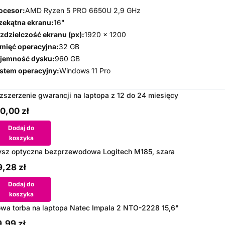
ocesor:
AMD Ryzen 5 PRO 6650U 2,9 GHz
zekątna ekranu:
16"
zdzielczość ekranu (px):
1920 x 1200
mięć operacyjna:
32 GB
jemność dysku:
960 GB
stem operacyjny:
Windows 11 Pro
zszerzenie gwarancji na laptopa z 12 do 24 miesięcy
0,00 zł
Dodaj do
koszyka
sz optyczna bezprzewodowa Logitech M185, szara
,28 zł
Dodaj do
koszyka
wa torba na laptopa Natec Impala 2 NTO-2228 15,6"
,99 zł