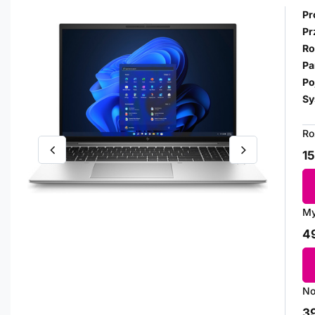
Pr
Pr
Ro
Pa
Po
Sy
Ro
15
My
49
No
39