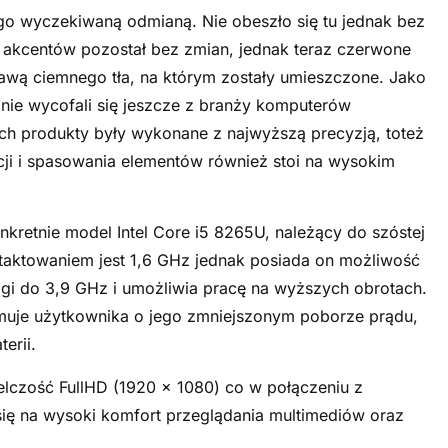
ługo wyczekiwaną odmianą. Nie obeszło się tu jednak bez
 akcentów pozostał bez zmian, jednak teraz czerwone
rawą ciemnego tła, na którym zostały umieszczone. Jako
 nie wycofali się jeszcze z branży komputerów
ich produkty były wykonane z najwyższą precyzją, toteż
cji i spasowania elementów również stoi na wysokim
nkretnie model Intel Core i5 8265U, należący do szóstej
 taktowaniem jest 1,6 GHz jednak posiada on możliwość
ągi do 3,9 GHz i umożliwia pracę na wyższych obrotach.
rmuje użytkownika o jego zmniejszonym poborze prądu,
terii.
elczość FullHD (1920 x 1080) co w połączeniu z
się na wysoki komfort przeglądania multimediów oraz