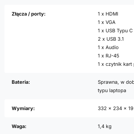
Złącza / porty:
1 x HDMI
1 x VGA
1 x USB Typu C 
2 x USB 3.1
1 x Audio
1 x RJ-45
1 x czytnik kar
Bateria:
Sprawna, w dob
typu laptopa
Wymiary:
332 x 234 x 1
Waga:
1,4 kg