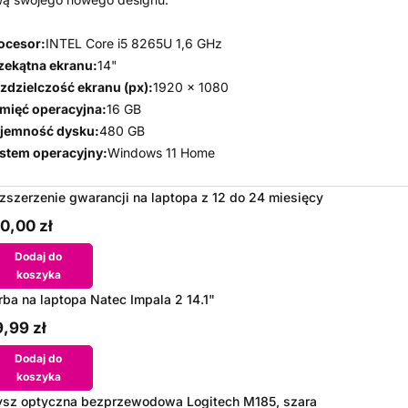
ocesor:
INTEL Core i5 8265U 1,6 GHz
zekątna ekranu:
14"
zdzielczość ekranu (px):
1920 x 1080
mięć operacyjna:
16 GB
jemność dysku:
480 GB
stem operacyjny:
Windows 11 Home
zszerzenie gwarancji na laptopa z 12 do 24 miesięcy
0,00 zł
Dodaj do
koszyka
rba na laptopa Natec Impala 2 14.1"
,99 zł
Dodaj do
koszyka
sz optyczna bezprzewodowa Logitech M185, szara