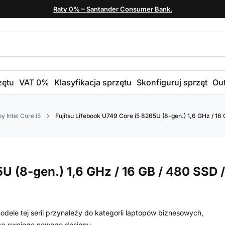
Raty 0% – Santander Consumer Bank.
zętu
VAT 0%
Klasyfikacja sprzętu
Skonfiguruj sprzęt
Out
y Intel Core i5
Fujitsu Lifebook U749 Core i5 8265U (8-gen.) 1,6 GHz / 16 G
U (8-gen.) 1,6 GHz / 16 GB / 480 SSD /
dele tej serii przynależy do kategorii laptopów biznesowych,
awą swojego nowego designu.