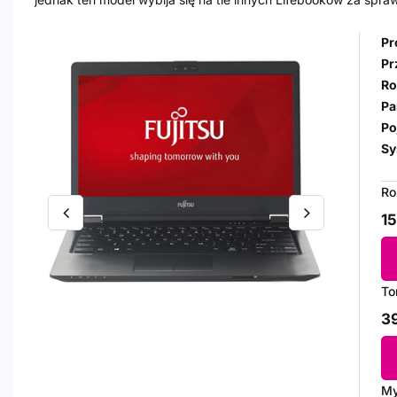
Pr
Pr
Ro
Pa
Po
Sy
Ro
15
To
39
My