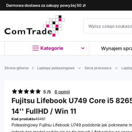
Darmowa dostawa za zakupy powyżej 50 zł
Kategorie
Wynajem spr
Strona główna
Laptopy poleasingowe
Seria procesora
Laptop
6 opinii
5 /5
Fujitsu Lifebook U749 Core i5 8265
14'' FullHD / Win 11
Kod produktu
46481
Poleasingowy Fujitsu Lifebook U749 podobnie jak pokrewne mo
jednak ten model wybija się na tle innych Lifebooków za spr