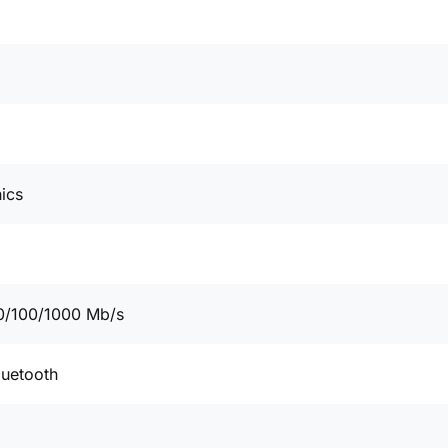
ics
5
0/100/1000 Mb/s
luetooth