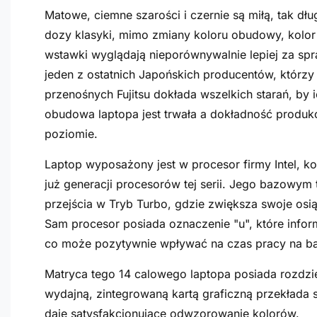
Matowe, ciemne szarości i czernie są miłą, tak d
dozy klasyki, mimo zmiany koloru obudowy, kolor
wstawki wyglądają nieporównywalnie lepiej za sp
jeden z ostatnich Japońskich producentów, którzy
przenośnych Fujitsu dokłada wszelkich starań, by 
obudowa laptopa jest trwała a dokładność produk
poziomie.
Laptop wyposażony jest w procesor firmy Intel, ko
już generacji procesorów tej serii. Jego bazowym
przejścia w Tryb Turbo, gdzie zwiększa swoje osi
Sam procesor posiada oznaczenie "u", które info
co może pozytywnie wpływać na czas pracy na ba
Matryca tego 14 calowego laptopa posiada rozdzi
wydajną, zintegrowaną kartą graficzną przekłada 
daje satysfakcjonujące odwzorowanie kolorów.