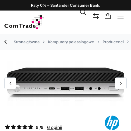
Raty 0% – Santander Consumer Bank.
Strona główna
Komputery poleasingowe
Producenci
6 opinii
5 /5