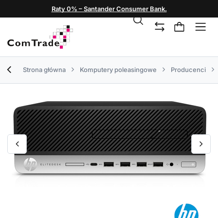
Raty 0% – Santander Consumer Bank.
Strona główna
Komputery poleasingowe
Producenci