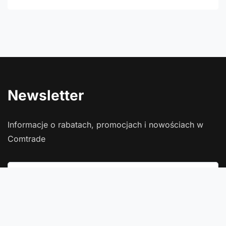
Newsletter
Informacje o rabatach, promocjach i nowościach w
Comtrade
Podaj swój adres e-mail
Wyrażam zgodę na przetwarzanie moich danych osobowych
(adres e-mail) na potrzeby wysyłki newslettera z informacją
handlową (marketing). Więcej w
polityce prywatności
.