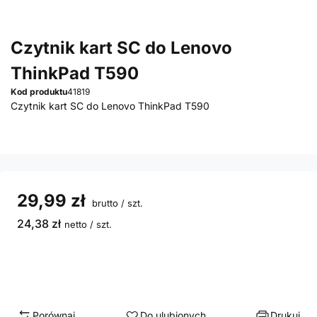
Czytnik kart SC do Lenovo
ThinkPad T590
Kod produktu
41819
Czytnik kart SC do Lenovo ThinkPad T590
29,99 zł
brutto
/
szt.
24,38 zł
netto
/
szt.
Porównaj
Do ulubionych
Drukuj