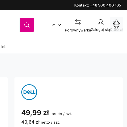
Kontakt:
+48 500 400 165
zł
Zaloguj się
0,00 zł
Porównywarka
let
49,99 zł
brutto
/
szt.
40,64 zł
netto
/
szt.