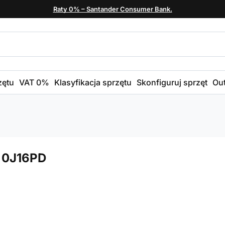
Raty 0% – Santander Consumer Bank.
zętu
VAT 0%
Klasyfikacja sprzętu
Skonfiguruj sprzęt
Out
0 0J16PD