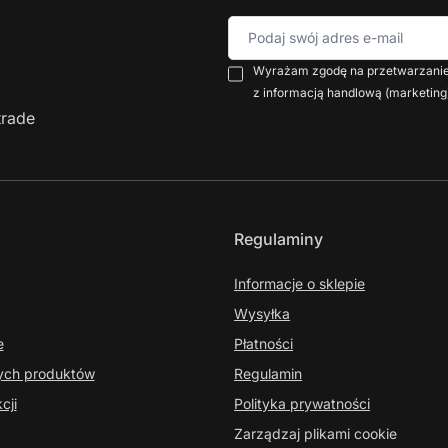
Podaj swój adres e-mail
Wyrażam zgodę na przetwarzanie 
z informacją handlową (marketing
trade
Regulaminy
Informacje o sklepie
Wysyłka
e
Płatności
nych produktów
Regulamin
cji
Polityka prywatności
Zarządzaj plikami cookie