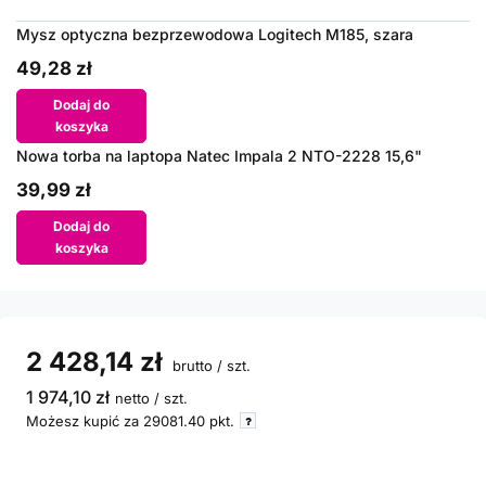
Mysz optyczna bezprzewodowa Logitech M185, szara
49,28 zł
Dodaj do
koszyka
Nowa torba na laptopa Natec Impala 2 NTO-2228 15,6"
39,99 zł
Dodaj do
koszyka
2 428,14 zł
brutto
/
szt.
1 974,10 zł
netto
/
szt.
Możesz kupić za
29081.40
pkt.