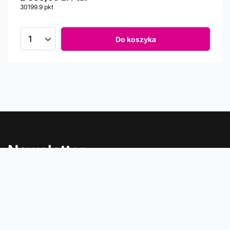
30199.9
pkt
punktów
Do koszyka
Newsletter
Informacje o rabatach, promocjach i nowościach w
Comtrade
Podaj swój adres e-mail