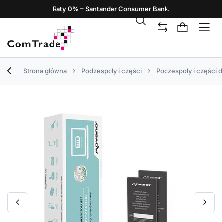
Raty 0% – Santander Consumer Bank.
Strona główna
Podzespoły i części
Podzespoły i części 