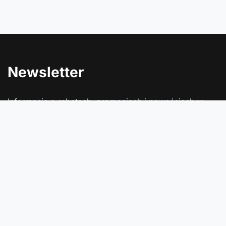
Newsletter
Informacje o rabatach, promocjach i nowościach w
Comtrade
Podaj swój adres e-mail
Wyrażam zgodę na przetwarzanie moich danych osobowych
(adres e-mail) na potrzeby wysyłki newslettera z informacją
handlową (marketing). Więcej w
polityce prywatności
.
Zapisz się