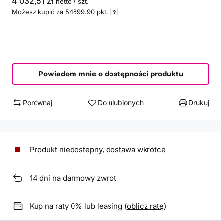
4 032,51 zł
netto
/
szt.
Możesz kupić za
54699.90
pkt.
Powiadom mnie o dostępności produktu
Porównaj
Do ulubionych
Drukuj
Produkt niedostepny, dostawa wkrótce
14
dni na darmowy zwrot
Kup na raty 0% lub leasing (
oblicz ratę
)