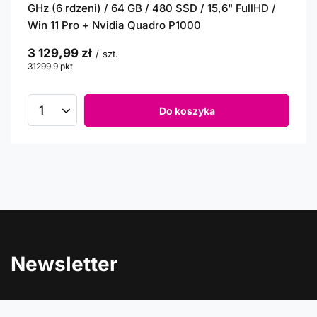
GHz (6 rdzeni) / 64 GB / 480 SSD / 15,6" FullHD /
Win 11 Pro + Nvidia Quadro P1000
3 129,99 zł
/
szt.
31299.9
pkt
punktów
Do koszyka
Newsletter
Informacje o rabatach, promocjach i nowościach w